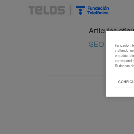
Artículos eti
SEO
Fundación Te
visitando, co
entradas, et
correspondie
Si deseas ob
CONFIG