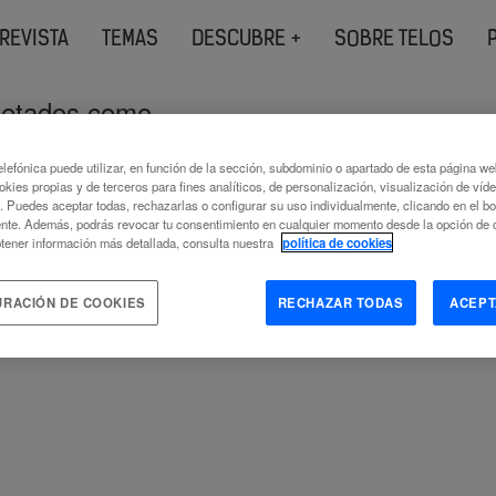
REVISTA
TEMAS
DESCUBRE +
SOBRE TELOS
quetados como
lefónica puede utilizar, en función de la sección, subdominio o apartado de esta página w
okies propias y de terceros para fines analíticos, de personalización, visualización de víd
c. Puedes aceptar todas, rechazarlas o configurar su uso individualmente, clicando en el b
nte. Además, podrás revocar tu consentimiento en cualquier momento desde la opción de c
tener información más detallada, consulta nuestra
política de cookies
URACIÓN DE COOKIES
RECHAZAR TODAS
ACEPT