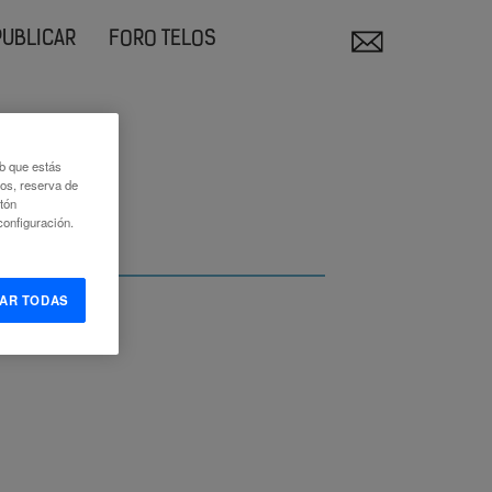
PUBLICAR
FORO TELOS
eb que estás
eos, reserva de
otón
onfiguración.
AR TODAS