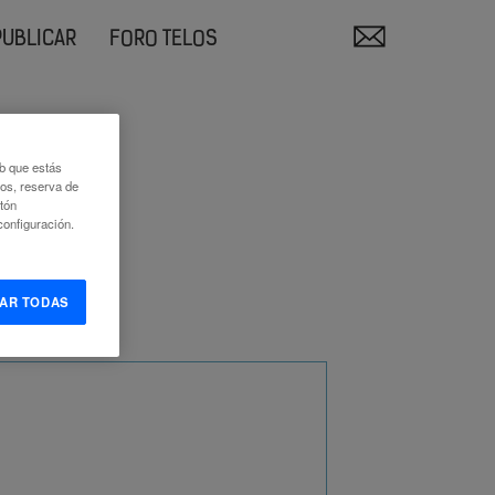
PUBLICAR
FORO TELOS
eb que estás
eos, reserva de
otón
onfiguración.
AR TODAS