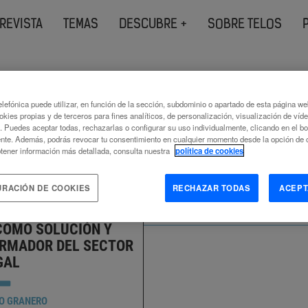
REVISTA
TEMAS
DESCUBRE +
SOBRE TELOS
s etiquetados como
lefónica puede utilizar, en función de la sección, subdominio o apartado de esta página w
okies propias y de terceros para fines analíticos, de personalización, visualización de víd
gal
c. Puedes aceptar todas, rechazarlas o configurar su uso individualmente, clicando en el b
nte. Además, podrás revocar tu consentimiento en cualquier momento desde la opción de c
tener información más detallada, consulta nuestra
política de cookies
URACIÓN DE COOKIES
RECHAZAR TODAS
ACEPT
COMO SOLUCIÓN Y
RMADOR DEL SECTOR
GAL
O GRANERO