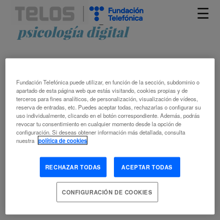
☰
Artículos etiquetados como
psicología digital
Fundación Telefónica puede utilizar, en función de la sección, subdominio o
apartado de esta página web que estás visitando, cookies propias y de
terceros para fines analíticos, de personalización, visualización de vídeos,
reserva de entradas, etc. Puedes aceptar todas, rechazarlas o configurar su
uso individualmente, clicando en el botón correspondiente. Además, podrás
revocar tu consentimiento en cualquier momento desde la opción de
CUANDO EL ENEMIGO ESTÁ DENTRO
configuración. Si deseas obtener información más detallada, consulta
nuestra
política de cookies
LUCÍA HALTY
RECHAZAR TODAS
ACEPTAR TODAS
CONFIGURACIÓN DE COOKIES