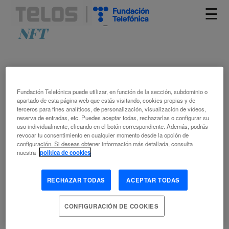
☰
Artículos etiquetados como
NFT
Fundación Telefónica puede utilizar, en función de la sección, subdominio o
apartado de esta página web que estás visitando, cookies propias y de
terceros para fines analíticos, de personalización, visualización de vídeos,
reserva de entradas, etc. Puedes aceptar todas, rechazarlas o configurar su
uso individualmente, clicando en el botón correspondiente. Además, podrás
KYLE CHAYKA: “LA CULTURA ES HOY
revocar tu consentimiento en cualquier momento desde la opción de
configuración. Si deseas obtener información más detallada, consulta
‘BIG DATA’”
nuestra
política de cookies
RAFAEL BENÍTEZ
RECHAZAR TODAS
ACEPTAR TODAS
ALGORITMO
ANÁLISIS DE REDES
BIG DATA
BITCOIN
CRIPTOMONEDA
CULTURA DIGITAL
MEDIOS SOCIALES
CONFIGURACIÓN DE COOKIES
METAVERSO
NFT (NON FUNGIBLE TOKEN)
PLATAFORMAS
DIGITALES