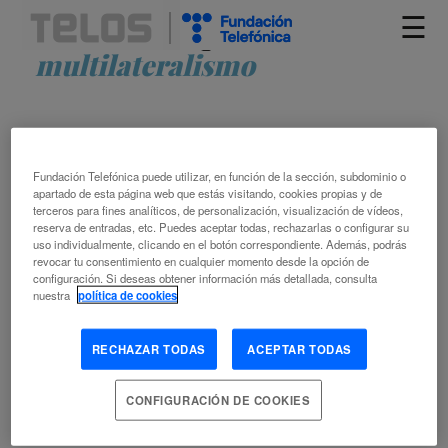
☰
Artículos etiquetados como
multilateralismo
Fundación Telefónica puede utilizar, en función de la sección, subdominio o
apartado de esta página web que estás visitando, cookies propias y de
terceros para fines analíticos, de personalización, visualización de vídeos,
reserva de entradas, etc. Puedes aceptar todas, rechazarlas o configurar su
uso individualmente, clicando en el botón correspondiente. Además, podrás
EL ORDEN MUNDIAL SE JUEGA EN
revocar tu consentimiento en cualquier momento desde la opción de
configuración. Si deseas obtener información más detallada, consulta
INTERNET
nuestra
política de cookies
ZORAIDA FRÍAS
RECHAZAR TODAS
ACEPTAR TODAS
6.15 POLÍTICA Y GOBIERNO
ESPIONAJE
ESTADOS
UNIDOS
GEOPOLÍTICA
GEOTECNOLOGÍA
GOBERNABILIDAD
CONFIGURACIÓN DE COOKIES
GOBERNANZA
INTERNET
MULTILATERALISMO