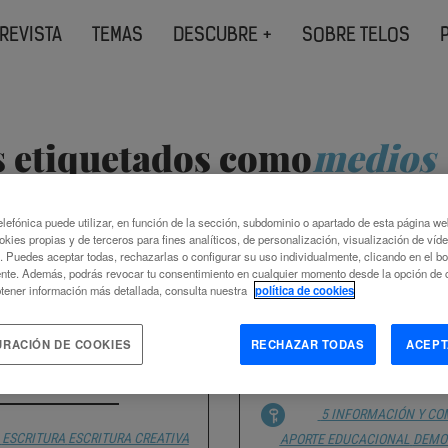
REVISTA
TEMAS
DESCUBRE +
SOBRE TELOS
s etiquetados como
medios
lefónica puede utilizar, en función de la sección, subdominio o apartado de esta página w
okies propias y de terceros para fines analíticos, de personalización, visualización de víd
c. Puedes aceptar todas, rechazarlas o configurar su uso individualmente, clicando en el b
nte. Además, podrás revocar tu consentimiento en cualquier momento desde la opción de c
tener información más detallada, consulta nuestra
política de cookies
RO EN LA ERA DE LA
LA COMUNICACIÓ
COMPUTACIONAL
URACIÓN DE COOKIES
RECHAZAR TODAS
ACEPT
JOSÉ MANU
 PISCITELLI
5 INFORMACIÓN Y C
ESCRITURA
ESCRITURA CREATIVA
APORTE EDUCACIONAL
DEMOC