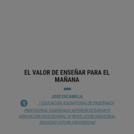
JAVIER FERNÁNDEZ
CLAUDIO FEIJÓO
1 EDUCACIÓN
1.10 POLÍTICA EDUCACIONAL
CALIDAD DE LA EDUCACIÓN
CHINA
DESARROLLO DE LA
EDUCACIÓN
DESIGUALDAD SOCIAL
INNOVACIÓN
EDUCACIONAL
INTELIGENCIA ARTIFICIAL
INTERÉS
(APRENDIZAJE)
SISTEMA EDUCATIVO
EL VALOR DE ENSEÑAR PARA EL
MAÑANA
JOSÉ ESCAMILLA
1 EDUCACIÓN
ASIGNATURAS DE ENSEÑANZA
PROFESIONAL
ENSEÑANZA SUPERIOR
ESTUDIANTE
INNOVACIÓN EDUCACIONAL
IV REVOLUCIÓN INDUSTRIAL
SOCIEDAD FUTURA
UNIVERSIDAD