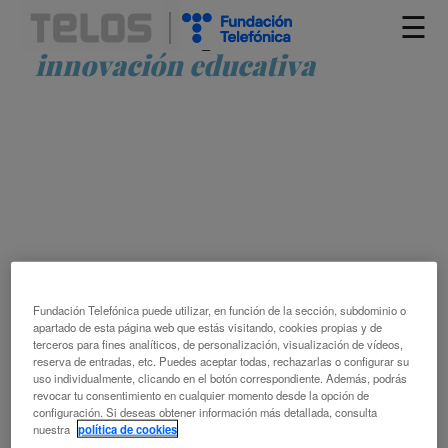
☰
Artículos etiquetados como
innovación educativa
¿QUÉ NECESITAN LOS DOCENTES PARA
ENFRENTARSE A LA INTELIGENCIA
ARTIFICIAL? CLAVES PRÁCTICAS
Fundación Telefónica puede utilizar, en función de la sección, subdominio o
apartado de esta página web que estás visitando, cookies propias y de
PARA UNA TRANSICIÓN EDUCATIVA DE
terceros para fines analíticos, de personalización, visualización de vídeos,
LARGO ALCANCE
reserva de entradas, etc. Puedes aceptar todas, rechazarlas o configurar su
uso individualmente, clicando en el botón correspondiente. Además, podrás
revocar tu consentimiento en cualquier momento desde la opción de
configuración. Si deseas obtener información más detallada, consulta
MARÍA ESTHER RODRÍGUEZ GIL
nuestra
política de cookies