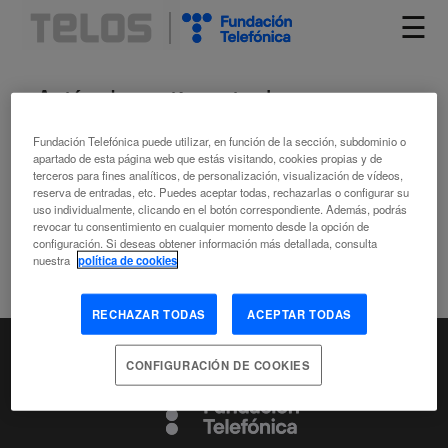
☰
Artículos etiquetados como
Influencia de la ciencia y la
Fundación Telefónica puede utilizar, en función de la sección, subdominio o
apartado de esta página web que estás visitando, cookies propias y de
tecnología sobre la sociedad
terceros para fines analíticos, de personalización, visualización de vídeos,
reserva de entradas, etc. Puedes aceptar todas, rechazarlas o configurar su
uso individualmente, clicando en el botón correspondiente. Además, podrás
revocar tu consentimiento en cualquier momento desde la opción de
configuración. Si deseas obtener información más detallada, consulta
nuestra
política de cookies
RECHAZAR TODAS
ACEPTAR TODAS
CONFIGURACIÓN DE COOKIES