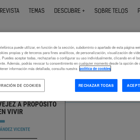
REVISTA
TEMAS
DESCUBRE +
SOBRE TELOS
s etiquetados como
lefónica puede utilizar, en función de la sección, subdominio o apartado de esta página w
okies propias y de terceros para fines analíticos, de personalización, visualización de víd
ntas digitales
c. Puedes aceptar todas, rechazarlas o configurar su uso individualmente, clicando en el b
nte. Además, podrás revocar tu consentimiento en cualquier momento desde la opción de c
tener información más detallada, consulta nuestra
política de cookies
URACIÓN DE COOKIES
RECHAZAR TODAS
ACEPT
VEJEZ A PROPÓSITO
EN VIVIR
ÁNDEZ VICENTE