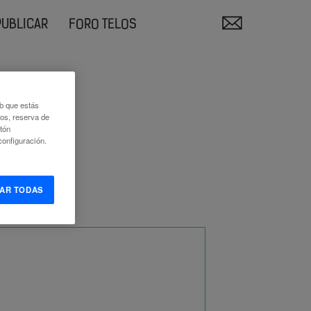
PUBLICAR
FORO TELOS
eb que estás
eos, reserva de
otón
onfiguración.
AR TODAS