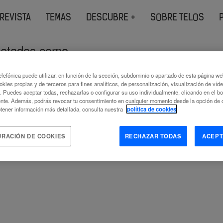
REVISTA
TEMAS
DESCUBRE +
SOBRE TELOS
quetados como
borales
lefónica puede utilizar, en función de la sección, subdominio o apartado de esta página w
okies propias y de terceros para fines analíticos, de personalización, visualización de víd
c. Puedes aceptar todas, rechazarlas o configurar su uso individualmente, clicando en el b
nte. Además, podrás revocar tu consentimiento en cualquier momento desde la opción de c
tener información más detallada, consulta nuestra
política de cookies
URACIÓN DE COOKIES
RECHAZAR TODAS
ACEPT