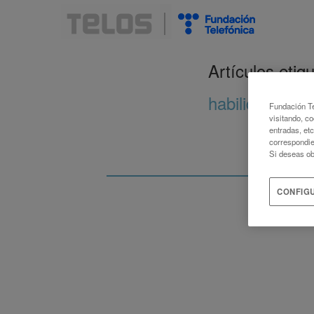
Artículos eti
habilidades la
Fundación Te
visitando, co
entradas, et
correspondie
Si deseas ob
CONFIG