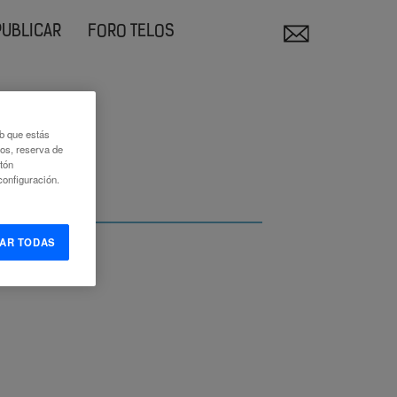
PUBLICAR
FORO TELOS
eb que estás
eos, reserva de
otón
onfiguración.
AR TODAS