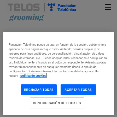
☰
Artículos etiquetados como
grooming
Fundación Telefónica puede utilizar, en función de la sección, subdominio o
apartado de esta página web que estás visitando, cookies propias y de
terceros para fines analíticos, de personalización, visualización de vídeos,
reserva de entradas, etc. Puedes aceptar todas, rechazarlas o configurar su
uso individualmente, clicando en el botón correspondiente. Además, podrás
revocar tu consentimiento en cualquier momento desde la opción de
¿QUÉ PASA CON LA IGUALDAD EN EL
configuración. Si deseas obtener información más detallada, consulta
CONTEXTO DIGITAL?
nuestra
política de cookies
RECHAZAR TODAS
ACEPTAR TODAS
​​MILAGROS SÁINZ
CONFIGURACIÓN DE COOKIES