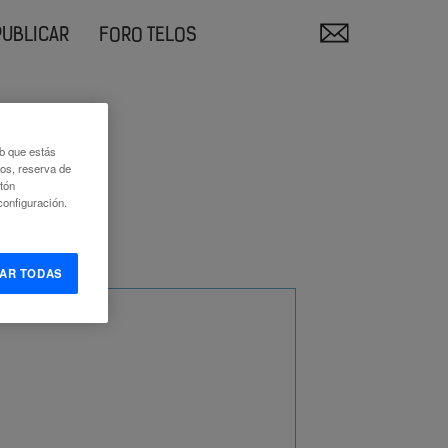
PUBLICAR
FORO TELOS
eb que estás
eos, reserva de
otón
onfiguración.
AR TODAS