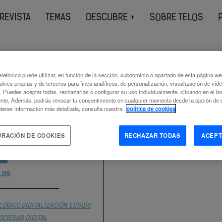
REVISTA
TEMAS
DESCUBRE +
SOBRE TELOS
s etiquetados como
estados
lefónica puede utilizar, en función de la sección, subdominio o apartado de esta página w
okies propias y de terceros para fines analíticos, de personalización, visualización de víd
c. Puedes aceptar todas, rechazarlas o configurar su uso individualmente, clicando en el b
nte. Además, podrás revocar tu consentimiento en cualquier momento desde la opción de c
tener información más detallada, consulta nuestra
política de cookies
URACIÓN DE COOKIES
RECHAZAR TODAS
ACEPT
MISO GLOBAL
LOS
LÓGICO
DIGITALIZACIÓN
ESTADO
OCIEDAD DIGITAL