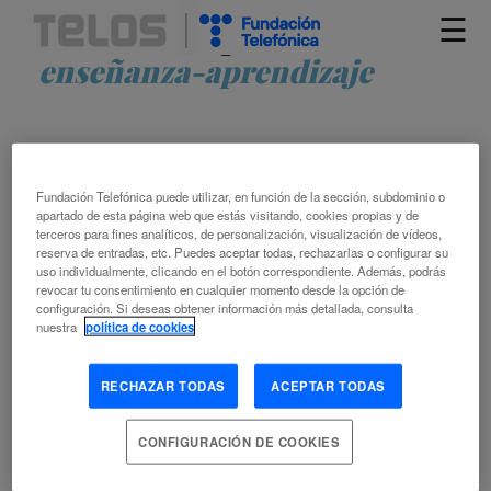
☰
Artículos etiquetados como
enseñanza-aprendizaje
Fundación Telefónica puede utilizar, en función de la sección, subdominio o
apartado de esta página web que estás visitando, cookies propias y de
terceros para fines analíticos, de personalización, visualización de vídeos,
reserva de entradas, etc. Puedes aceptar todas, rechazarlas o configurar su
uso individualmente, clicando en el botón correspondiente. Además, podrás
ENTRE LA CREATIVIDAD HUMANA Y NO
revocar tu consentimiento en cualquier momento desde la opción de
configuración. Si deseas obtener información más detallada, consulta
HUMANA
nuestra
política de cookies
VANESSA ROGER MONZÓ
RECHAZAR TODAS
ACEPTAR TODAS
FERNANDO CASTELLÓ-SIRVENT
ALGORITMO
APRENDIZAJE
CONOCIMIENTO
CONFIGURACIÓN DE COOKIES
CREATIVIDAD
DEEP FAKE
DOCENCIA
EDUCACIÓN
ESTUDIANTE
FAKE NEWS
INTELIGENCIA ARTIFICIAL
UNIVERSIDAD