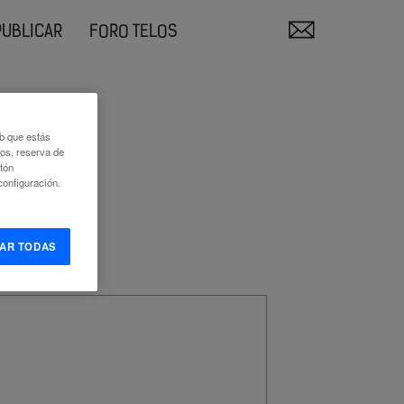
PUBLICAR
FORO TELOS
eb que estás
eos, reserva de
otón
onfiguración.
AR TODAS