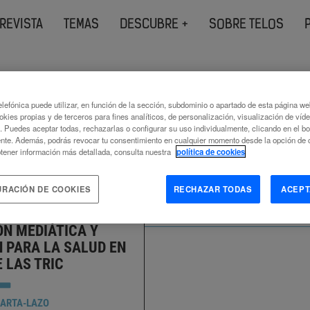
REVISTA
TEMAS
DESCUBRE +
SOBRE TELOS
s etiquetados como
lefónica puede utilizar, en función de la sección, subdominio o apartado de esta página w
okies propias y de terceros para fines analíticos, de personalización, visualización de víd
nicación
c. Puedes aceptar todas, rechazarlas o configurar su uso individualmente, clicando en el b
nte. Además, podrás revocar tu consentimiento en cualquier momento desde la opción de c
tener información más detallada, consulta nuestra
política de cookies
URACIÓN DE COOKIES
RECHAZAR TODAS
ACEPT
ÓN MEDIÁTICA Y
 PARA LA SALUD EN
E LAS TRIC
ARTA-LAZO