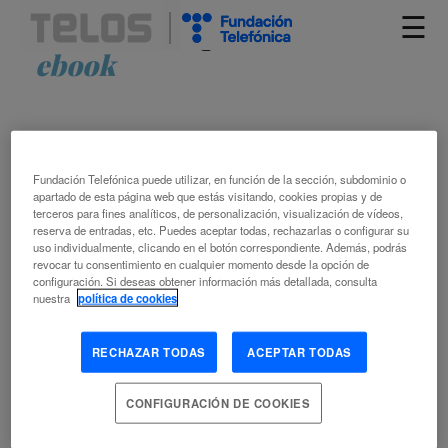
☰
Artículos etiquetados como
ebook
Fundación Telefónica puede utilizar, en función de la sección, subdominio o
apartado de esta página web que estás visitando, cookies propias y de
terceros para fines analíticos, de personalización, visualización de vídeos,
reserva de entradas, etc. Puedes aceptar todas, rechazarlas o configurar su
uso individualmente, clicando en el botón correspondiente. Además, podrás
ESCENARIOS DE UN FUTURO POR
revocar tu consentimiento en cualquier momento desde la opción de
configuración. Si deseas obtener información más detallada, consulta
ESCRIBIR
nuestra
política de cookies
BRUNO GALINDO
RECHAZAR TODAS
ACEPTAR TODAS
2.90 TECNOLOGÍA DIGITAL
3.40 LITERATURA
ADAPTACIÓN AL CAMBIO CLIMÁTICO
COMUNICACIÓN
CONFIGURACIÓN DE COOKIES
TRANSMEDIA
CREATIVIDAD
DISTOPÍA
ECONOMÍA
MEDIOAMBIENTAL
NOVELA
SOCIEDAD FUTURA
UTOPÍA