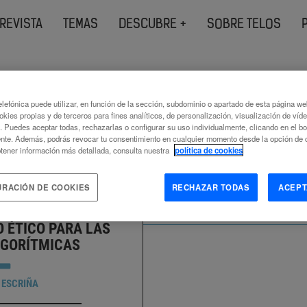
REVISTA
TEMAS
DESCUBRE +
SOBRE TELOS
s etiquetados como
lefónica puede utilizar, en función de la sección, subdominio o apartado de esta página w
okies propias y de terceros para fines analíticos, de personalización, visualización de víd
internacional humanitario
c. Puedes aceptar todas, rechazarlas o configurar su uso individualmente, clicando en el b
nte. Además, podrás revocar tu consentimiento en cualquier momento desde la opción de c
tener información más detallada, consulta nuestra
política de cookies
URACIÓN DE COOKIES
RECHAZAR TODAS
ACEPT
 ÉTICO PARA LAS
LGORÍTMICAS
 ESCRIÑA