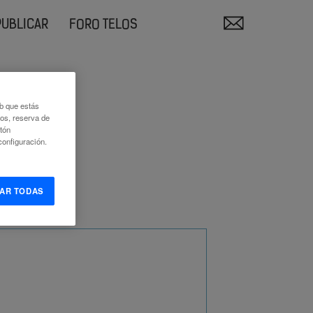
PUBLICAR
FORO TELOS
eb que estás
eos, reserva de
otón
onfiguración.
AR TODAS