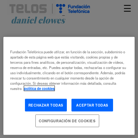
☰
Artículos etiquetados como
daniel clowes
Fundación Telefónica puede utilizar, en función de la sección, subdominio o
apartado de esta página web que estás visitando, cookies propias y de
terceros para fines analíticos, de personalización, visualización de vídeos,
reserva de entradas, etc. Puedes aceptar todas, rechazarlas o configurar su
uso individualmente, clicando en el botón correspondiente. Además, podrás
revocar tu consentimiento en cualquier momento desde la opción de
DANIEL CLOWES: “LA GENTE NO
configuración. Si deseas obtener información más detallada, consulta
CONTROLA SU FORMA DE SER”
nuestra
política de cookies
RECHAZAR TODAS
ACEPTAR TODAS
CONFIGURACIÓN DE COOKIES