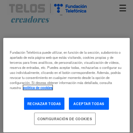
☰
Artículos etiquetados como
creadores
Fundación Telefónica puede utilizar, en función de la sección, subdominio o
apartado de esta página web que estás visitando, cookies propias y de
terceros para fines analíticos, de personalización, visualización de vídeos,
reserva de entradas, etc. Puedes aceptar todas, rechazarlas o configurar su
uso individualmente, clicando en el botón correspondiente. Además, podrás
VERKAMI Y EL CROWFUNDING
revocar tu consentimiento en cualquier momento desde la opción de
configuración. Si deseas obtener información más detallada, consulta
CULTURAL
nuestra
política de cookies
COVADONGA GONZÁLEZ-POLA
RECHAZAR TODAS
ACEPTAR TODAS
3 CULTURA
AUTOR
CREATIVIDAD
CROWDFUNDING
ECONOMÍA DIGITAL
FINANCIACIÓN DE LA COMUNICACIÓN
CONFIGURACIÓN DE COOKIES
INNOVACIÓN CULTURAL
MODELO DE NEGOCIO