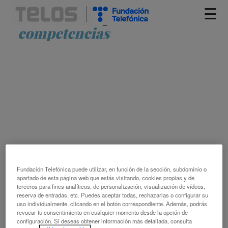
☰
Artículos etiquetados como
competencias
INTEGRAR LA INTELIGENCIA
ARTIFICIAL PARA POTENCIAR EL
APRENDIZAJE Y LA DOCENCIA
Fundación Telefónica puede utilizar, en función de la sección, subdominio o
UNIVERSITARIA
apartado de esta página web que estás visitando, cookies propias y de
terceros para fines analíticos, de personalización, visualización de vídeos,
reserva de entradas, etc. Puedes aceptar todas, rechazarlas o configurar su
ANTONIO FERNÁNDEZ COCA
uso individualmente, clicando en el botón correspondiente. Además, podrás
APRENDIZAJE ACTIVO
COMPETENCIAS DIGITALES
revocar tu consentimiento en cualquier momento desde la opción de
configuración. Si deseas obtener información más detallada, consulta
COMPRENSIÓN
DOCENCIA
EDUCACIÓN
ESTRATEGIAS