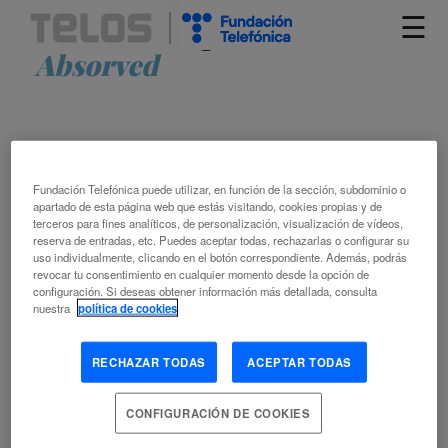
☰
Artículos etiquetados como
Absorved
Fundación Telefónica puede utilizar, en función de la sección, subdominio o
apartado de esta página web que estás visitando, cookies propias y de
terceros para fines analíticos, de personalización, visualización de vídeos,
reserva de entradas, etc. Puedes aceptar todas, rechazarlas o configurar su
uso individualmente, clicando en el botón correspondiente. Además, podrás
FERNANDO CERVIGÓN: «MI OBJETIVO
revocar tu consentimiento en cualquier momento desde la opción de
ES PLANTAR 10 MILLONES DE
configuración. Si deseas obtener información más detallada, consulta
nuestra
política de cookies
ÁRBOLES ANTES DE 2030»
RECHAZAR TODAS
ACEPTAR TODAS
MARISOL SALES GIMÉNEZ
ÁFRICA
ÁRBOL
BLOCKCHAIN
CAMBIO CLIMÁTICO
CONFIGURACIÓN DE COOKIES
CREATIVIDAD
DIÓXIDO DE CARBONO
EMPLEO DE LAS
MUJERES
FUENTE DE ENERGÍA RENOVABLE
INTELIGENCIA