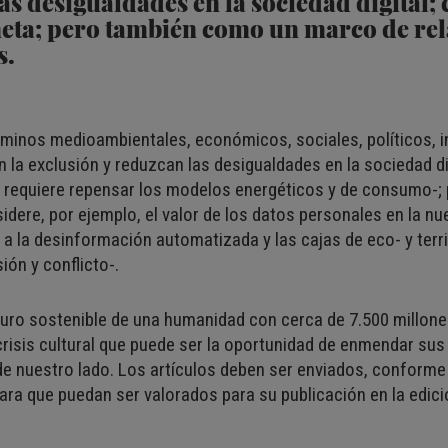
as desigualdades en la sociedad digital;
neta; pero también como un marco de re
s.
rminos medioambientales, económicos, sociales, políticos, 
n la exclusión y reduzcan las desigualdades en la sociedad d
ue requiere repensar los modelos energéticos y de consumo-
ere, por ejemplo, el valor de los datos personales en la nu
a la desinformación automatizada y las cajas de eco- y terri
ón y conflicto-.
uro sostenible de una humanidad con cerca de 7.500 millon
crisis cultural que puede ser la oportunidad de enmendar sus e
de nuestro lado. Los artículos deben ser enviados, conforme
ara que puedan ser valorados para su publicación en la edici