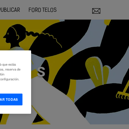
PUBLICAR
FORO TELOS
eb que estás
PERS
eos, reserva de
otón
onfiguración.
AR TODAS