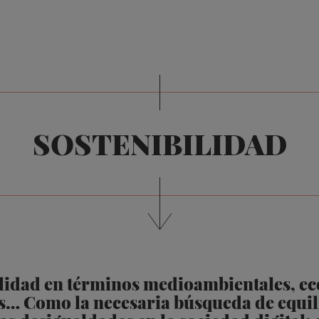
SOSTENIBILIDAD
idad en términos medioambientales, ec
os… Como la necesaria búsqueda de equili