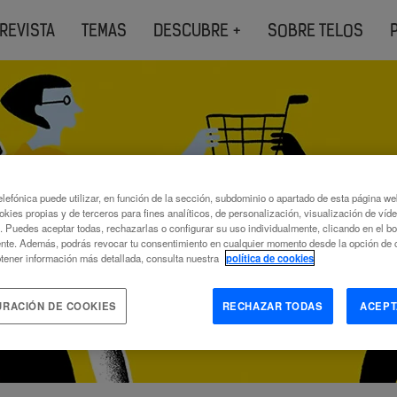
REVISTA
TEMAS
DESCUBRE +
SOBRE TELOS
lefónica puede utilizar, en función de la sección, subdominio o apartado de esta página w
L FOR PA
okies propias y de terceros para fines analíticos, de personalización, visualización de víd
c. Puedes aceptar todas, rechazarlas o configurar su uso individualmente, clicando en el b
nte. Además, podrás revocar tu consentimiento en cualquier momento desde la opción de c
tener información más detallada, consulta nuestra
política de cookies
URACIÓN DE COOKIES
RECHAZAR TODAS
ACEPT