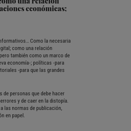
 como una relación
laciones económicas;
informativos… Como la necesaria
igital; como una relación
; pero también como un marco de
eva economía-; políticas -para
toriales -para que las grandes
es de personas que debe hacer
rrores y de caer en la distopía.
 a las normas de publicación,
ón en papel.