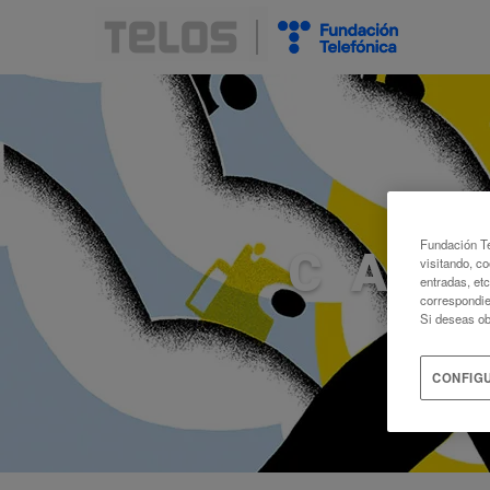
Fundación Te
CAL
visitando, co
entradas, et
correspondie
Si deseas ob
CONFIG