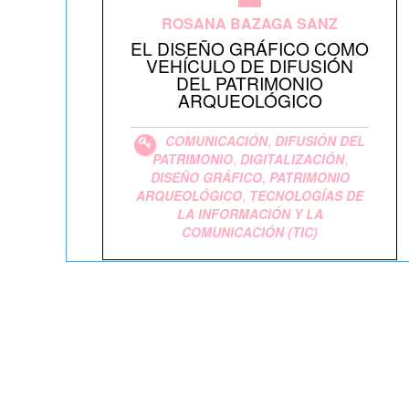
ROSANA BAZAGA SANZ
EL DISEÑO GRÁFICO COMO
VEHÍCULO DE DIFUSIÓN
DEL PATRIMONIO
ARQUEOLÓGICO
,
COMUNICACIÓN
DIFUSIÓN DEL
,
,
PATRIMONIO
DIGITALIZACIÓN
,
DISEÑO GRÁFICO
PATRIMONIO
,
ARQUEOLÓGICO
TECNOLOGÍAS DE
LA INFORMACIÓN Y LA
COMUNICACIÓN (TIC)