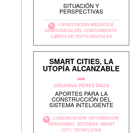
SITUACIÓN Y
PERSPECTIVAS
,
CAPACITACIÓN MEDIÁTICA
,
DEMOCRACIA DEL CONOCIMIENTO
LIBROS DE TEXTO DIGITALES
SMART CITIES, LA
UTOPÍA ALCANZABLE
JOHANNA PÉREZ DAZA
APORTES PARA LA
CONSTRUCCIÓN DEL
SISTEMA INTELIGENTE
,
,
COMUNICACIÓN
INFORMACIÓN
,
,
PERIODISMO
SISTEMAS
SMART
,
CITY
TECNOLOGÍA