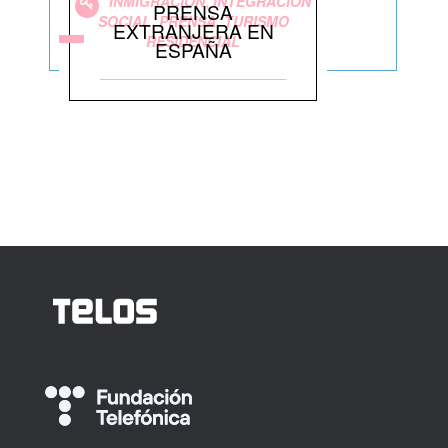
,
INMIGRACIÓN
INTEGRACIÓN
PRENSA
,
,
SOCIAL
PRENSA
TURISMO
EXTRANJERA EN
RESIDENCIAL
ESPAÑA