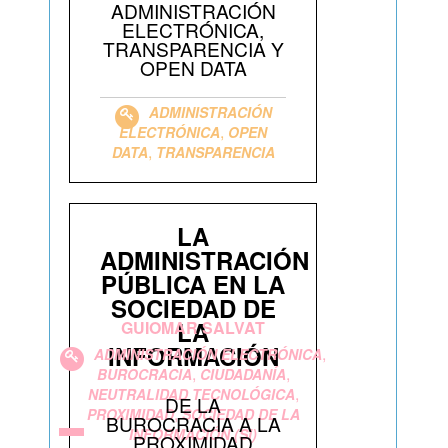
ADMINISTRACIÓN
ELECTRÓNICA,
TRANSPARENCIA Y
OPEN DATA
ADMINISTRACIÓN
,
ELECTRÓNICA
OPEN
,
DATA
TRANSPARENCIA
LA
ADMINISTRACIÓN
PÚBLICA EN LA
SOCIEDAD DE
LA
GUIOMAR SALVAT
INFORMACIÓN
,
ADMINISTRACIÓN ELECTRÓNICA
,
,
BUROCRACIA
CIUDADANÍA
,
NEUTRALIDAD TECNOLÓGICA
DE LA
,
PROXIMIDAD
SOCIEDAD DE LA
BUROCRACIA A LA
INFORMACIÓN (SI)
PROXIMIDAD