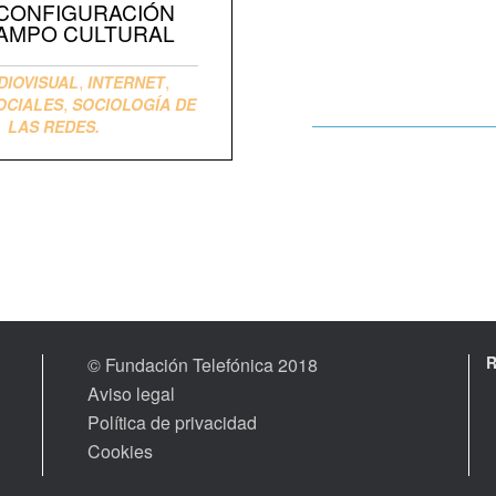
CONFIGURACIÓN
AMPO CULTURAL
,
,
DIOVISUAL
INTERNET
,
OCIALES
SOCIOLOGÍA DE
LAS REDES.
© Fundación Telefónica 2018
Aviso legal
Política de privacidad
Cookies