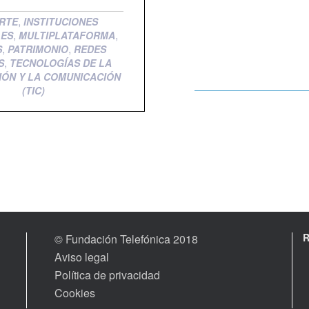
,
RTE
INSTITUCIONES
,
,
LES
MULTIPLATAFORMA
,
,
S
PATRIMONIO
REDES
,
S
TECNOLOGÍAS DE LA
IÓN Y LA COMUNICACIÓN
(TIC)
© Fundación Telefónica 2018
Aviso legal
Política de privacidad
Cookies