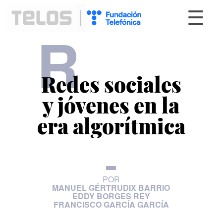
☰
R
Redes sociales
y jóvenes en la
era algorítmica
POR
MANUEL GÉRTRUDIX BARRIO
EDDY BORGES REY
FRANCISCO GARCÍA GARCÍA