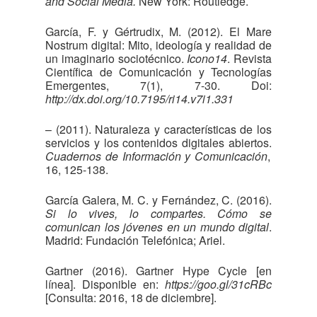
and Social Media.
New York: Routledge.
García, F. y Gértrudix, M. (2012). El Mare
Nostrum digital: Mito, ideología y realidad de
un imaginario sociotécnico.
Icono14
. Revista
Científica de Comunicación y Tecnologías
Emergentes, 7(1), 7-30. Doi:
http://dx.doi.org/10.7195/ri14.v7i1.331
– (2011). Naturaleza y características de los
servicios y los contenidos digitales abiertos.
Cuadernos de Información y Comunicación
,
16, 125-138.
García Galera, M. C. y Fernández, C. (2016).
Si lo vives, lo compartes. Cómo se
comunican los jóvenes en un mundo digital
.
Madrid: Fundación Telefónica; Ariel.
Gartner (2016). Gartner Hype Cycle [en
línea]. Disponible en:
https://goo.gl/31cRBc
[Consulta: 2016, 18 de diciembre].