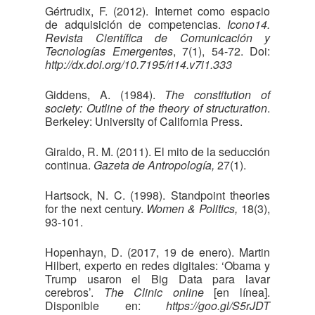
Gértrudix, F. (2012). Internet como espacio
de adquisición de competencias.
Icono14.
Revista Científica de Comunicación y
Tecnologías Emergentes
, 7(1), 54-72. Doi:
http://dx.doi.org/10.7195/ri14.v7i1.333
Giddens, A. (1984).
The constitution of
society: Outline of the theory of structuration
.
Berkeley: University of California Press.
Giraldo, R. M. (2011). El mito de la seducción
continua.
Gazeta de Antropología,
27(1).
Hartsock, N. C. (1998). Standpoint theories
for the next century.
Women & Politics,
18(3),
93-101.
Hopenhayn, D. (2017, 19 de enero). Martin
Hilbert, experto en redes digitales: ‘Obama y
Trump usaron el Big Data para lavar
cerebros’.
The Clinic online
[en línea].
Disponible en:
https://goo.gl/S5rJDT