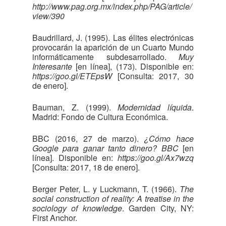
http://www.pag.org.mx/index.php/PAG/article/
view/390
Baudrillard, J. (1995). Las élites electrónicas
provocarán la aparición de un Cuarto Mundo
informáticamente subdesarrollado.
Muy
Interesante
[en línea], (173). Disponible en:
https://goo.gl/ETEpsW
[Consulta: 2017, 30
de enero].
Bauman, Z. (1999).
Modernidad líquida
.
Madrid: Fondo de Cultura Económica.
BBC (2016, 27 de marzo).
¿Cómo hace
Google para ganar tanto dinero? BBC
[en
línea]. Disponible en:
https://goo.gl/Ax7wzq
[Consulta: 2017, 18 de enero].
Berger Peter, L. y Luckmann, T. (1966).
The
social construction of reality: A treatise in the
sociology of knowledge
. Garden City, NY:
First Anchor.