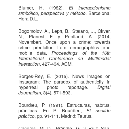
Blumer, H. (1982).
El Interaccionismo
simbólico, perspectiva y método
. Barcelona:
Hora D.L.
Bogomolov, A., Lepri, B., Staiano, J., Oliver,
N., Pianesi, F. y Pentland, A. (2014,
November). Once upon a crime: towards
crime prediction from demographics and
mobile data.
Proceedings of the 16th
International Conference on Multimodal
Interaction
, 427-434. ACM.
Borges-Rey, E. (2015). News Images on
Instagram: The paradox of authenticity in
hyperreal photo reportage
. Digital
Journalism
, 3(4), 571-593.
Bourdieu, P. (1991). Estructuras, habitus,
prácticas. En P. Bourdieu,
El sentido
práctico
, pp. 91-111. Madrid: Taurus.
Cáceres, M. D., Brändle, G. y Ruiz San-