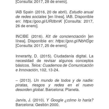
[Consulta: 2017, 28 de enero].
IAB Spain (2016, 20 de abril).
Estudio anual
de redes sociales
[en línea]. IAB. Disponible
en:
https://goo.gl/UR0bmK
[Consulta: 2017,
26 de enero].
INCIBE (2016).
Kit de concienciación
[en
línea]. Disponible en:
https://goo.gl/NbHDgc
[Consulta: 2017, 25 de enero].
Innerarity, D. (2015). Ciudadanía digital. La
necesidad de revisar algunos conceptos
básicos.
Telos: Cuadernos de Comunicación
e Innovación
, 102, 13-24.
– (2013).
Un mundo de todos y de nadie:
piratas, riesgos y redes en el nuevo
desorden global
. Barcelona: Planeta.
Jarvis, J. (2010).
Y Google ¿cómo lo haría?
Barcelona: Gestión 2000.