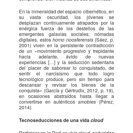
En la inmensidad del espacio cibernético, en
su vasta oscuridad, los jóvenes se
desplazan continuamente atrapados por la
enérgica fuerza de los destellos de las
emergentes galaxias sociales; nómadas
digitales, estos
homo noosferensis
(Sáez, p.
2001) viven en la persistente contradicción
de un «movimiento progresivo y trepidante
hacia adelante, ávido de nuevas
experiencias […] y la seducción sedentaria
del placer de saborear lo conquistado, de
sentir el narcisismo que todo logro
tecnológico produce, pero sin tiempo para
descansar y revisar los bienes de la
conquista» (García y Gértrudix, 2012, p. 19),
en ocasiones abstraídos hasta llegar a
convertirse en auténticos
smobies
(Pérez,
2014).
Tecnoseducciones de una vida
cloud
Participar en la Red es vivir
cloud
, seducidos