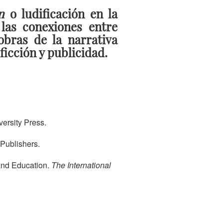
on
o ludificación en la
las conexiones entre
obras de la narrativa
icción y publicidad.
versity Press.
Publishers.
and Education.
The International