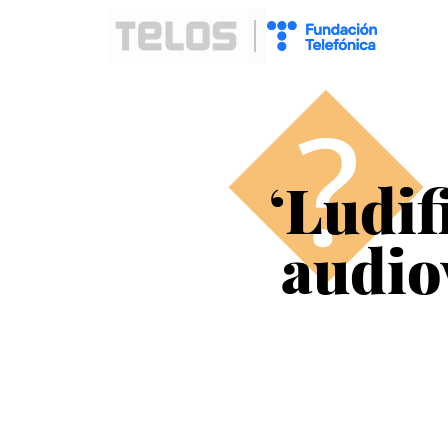
�
‘Ludif
audio