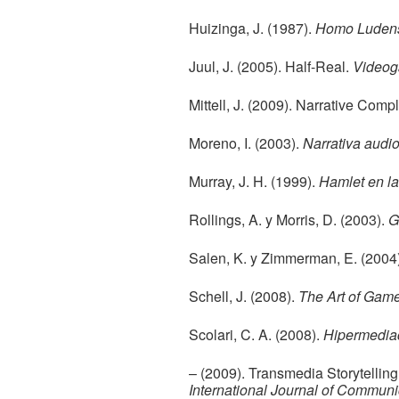
Huizinga, J. (1987).
Homo Ludens. 
Juul, J. (2005). Half-Real.
Videoga
Mittell, J. (2009). Narrative Com
Moreno, I. (2003).
Narrativa audiov
Murray, J. H. (1999).
Hamlet en la 
Rollings, A. y Morris, D. (2003).
G
Salen, K. y Zimmerman, E. (2004
Schell, J. (2008).
The Art of Game
Scolari, C. A. (2008).
Hipermediac
– (2009). Transmedia Storytellin
International Journal of Communi