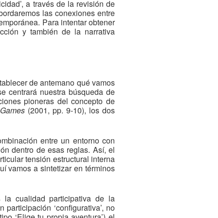
idad’, a través de la revisión de
 abordaremos las conexiones entre
ntemporánea. Para intentar obtener
cción y también de la narrativa
establecer de antemano qué vamos
 se centrará nuestra búsqueda de
niciones pioneras del concepto de
d Games
(2001, pp. 9-10), los dos
ombinación entre un entorno con
ón dentro de esas reglas. Así, el
icular tensión estructural interna
quí vamos a sintetizar en términos
 la cualidad participativa de la
participación ‘configurativa’, no
tipo ‘Elige tu propia aventura’) el