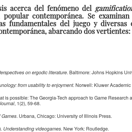
sis acerca del fenómeno del
gamificati
al popular contemporánea. Se examinan 
cas fundamentales del juego y diversas 
ontemporánea, abarcando dos vertientes: f
erspectives on ergodic literature
. Baltimore: Johns Hopkins Uni
unology: from usability to enjoyment
. Norwell: Kluwer Academic 
 what is possible: The Georgia-Tech approach to Game Research 
Journal
, 1(2), 59-68.
d Games
. Urbana, Chicago: University of Illinois Press.
).
Understanding videogames
. New York: Routledge.