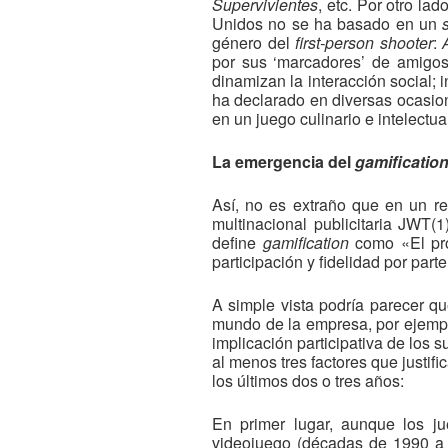
Supervivientes
, etc. Por otro la
Unidos no se ha basado en un
género del
first-person shooter
:
por sus ‘marcadores’ de amigos
dinamizan la interacción social; 
ha declarado en diversas ocasion
en un juego culinario e intelectua
La emergencia del
gamificatio
Así, no es extraño que en un re
multinacional publicitaria JWT(
define
gamification
como «El pr
participación y fidelidad por par
A simple vista podría parecer q
mundo de la empresa, por ejemplo
implicación participativa de los 
al menos tres factores que justif
los últimos dos o tres años:
En primer lugar, aunque los ju
videojuego (décadas de 1990 a 