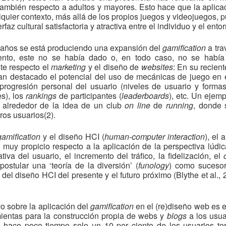
también respecto a adultos y mayores. Esto hace que la aplicac
lquier contexto, más allá de los propios juegos y videojuegos, 
az cultural satisfactoria y atractiva entre el individuo y el ento
s años se está produciendo una expansión del
gamification
a tr
nto, este no se había dado o, en todo caso, no se había
te respecto el
marketing
y el diseño de
websites
: En su recient
an destacado el potencial del uso de mecánicas de juego en 
progresión personal del usuario (niveles de usuario y form
s), los
rankings
de participantes (
leaderboards
), etc. Un ejemp
, alrededor de la idea de un club
on line
de
running
, donde 
ros usuarios(2).
gamification
y el diseño HCI (
human-computer interaction
), el
 muy propicio respecto a la aplicación de la perspectiva lúdi
iva del usuario, el incremento del tráfico, la fidelización, el
c
ostular una ‘teoría de la diversión’ (
funology
) como sucesor
del diseño HCI del presente y el futuro próximo (Blythe et al
vo sobre la aplicación del
gamification
en el (re)diseño web es e
ientas para la construcción propia de webs y
blogs
a los usu
hace poco tiempo solo un 10 por ciento de los usuarios te