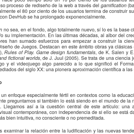
so proceso de rediseño de la web a través del
gamification
(b
tualmente el 80 por ciento de los usuarios termina de construir
n con DevHub se ha prolongado exponencialmente.
on
no sea, en el fondo, algo totalmente nuevo, sí lo es la base 
/o su implementación. En las últimas décadas, al albor del cre
ores han sumado esfuerzos para empezar a construir la cienci
l Diseño de Juegos. Destacan en este ámbito obras ya clásica
),
Rules of Play. Game design fundamentals
, de K. Salen y 
nd fictional worlds
, de J. Juul (2005). Se trata de una ciencia 
ego y el videojuego algo parecido a lo que significó el Form
 mediados del siglo XX: una pionera aproximación científica a las
o
do un enfoque especialmente fértil en contextos como la educac
nte preguntarnos si también lo está siendo en el mundo de la na
o. Llegamos así a la cuestión central de este artículo: un
diovisual contemporánea, con independencia de si ello se está
s bien intuitiva, no consciente o no premeditada.
es examinar la relación entre la ludificación y las nuevas tend