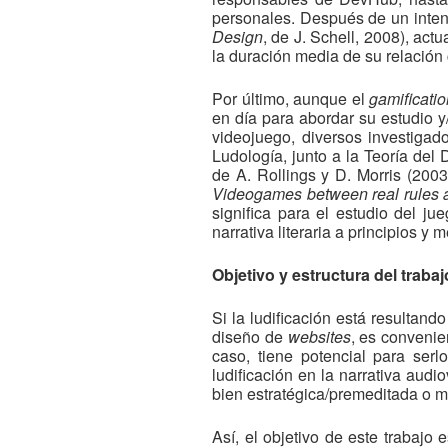
personales. Después de un inten
Design
, de J. Schell, 2008), ac
la duración media de su relació
Por último, aunque el
gamificati
en día para abordar su estudio y
videojuego, diversos investigad
Ludología, junto a la Teoría de
de A. Rollings y D. Morris (2003
Videogames between real rules a
significa para el estudio del ju
narrativa literaria a principios y
Objetivo y estructura del trabaj
Si la ludificación está resultan
diseño de
websites
, es convenie
caso, tiene potencial para serl
ludificación en la narrativa au
bien estratégica/premeditada o má
Así, el objetivo de este trabajo 