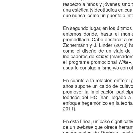
respecto a niños y jóvenes sino 
una estética (video)lúdica en cua
que nunca, como un puente o interf
En segundo lugar, en los último
entornos donde, hasta el mome
premeditada. Cabe destacar a es
Zichermann y J. Linder (2010) h
como el diseño de un viaje de 
indicadores de
status
(marcadore
el programa promocional
Nike+
usuario consigo mismo y/o con ot
En cuanto a la relación entre el
años supone un caldo de cultivo
promover la implicación participat
teóricos del HCI han llegado a p
enfoque hegemónico en la teoría 
2011).
En esta línea, un caso significati
de un
website
que ofrece herram
responsables de DevHub, hasta 