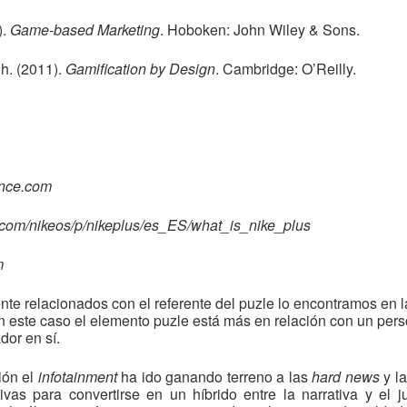
).
Game-based Marketing
. Hoboken: John Wiley & Sons.
h. (2011).
Gamification by Design
. Cambridge: O’Reilly.
gence.com
ke.com/nikeos/p/nikeplus/es_ES/what_is_nike_plus
m
nte relacionados con el referente del puzle lo encontramos en l
n este caso el elemento puzle está más en relación con un per
dor en sí.
ión el
infotainment
ha ido ganando terreno a las
hard news
y l
vas para convertirse en un híbrido entre la narrativa y el 