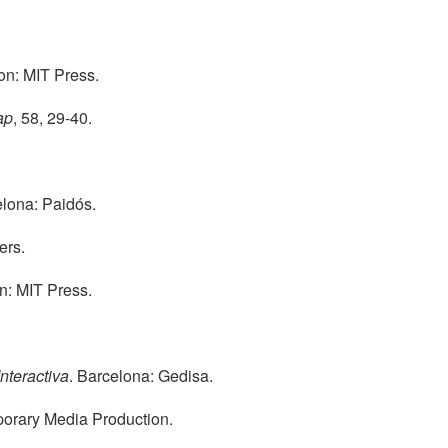
on: MIT Press.
ap
, 58, 29-40.
elona: Paidós.
ers.
n: MIT Press.
nteractiva
. Barcelona: Gedisa.
porary Media Production.