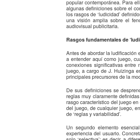
popular contemporánea. Para ello
algunas definiciones sobre el co
los rasgos de ‘ludicidad’ definid
una visión amplia sobre el fen
audiovisual publicitaria.
Rasgos fundamentales de ‘ludi
Antes de abordar la ludificació
a entender aquí como juego, cuá
conexiones significativas entre 
juego, a cargo de J. Huizinga 
principales precursores de la mo
De sus definiciones se despren
reglas muy claramente definidas 
rasgo característico del juego en
del juego, de cualquier juego, en
de ‘reglas y variabilidad’.
Un segundo elemento esencial de
experiencia del usuario. Concret
solo ‘selectiva’: es decir, a dife