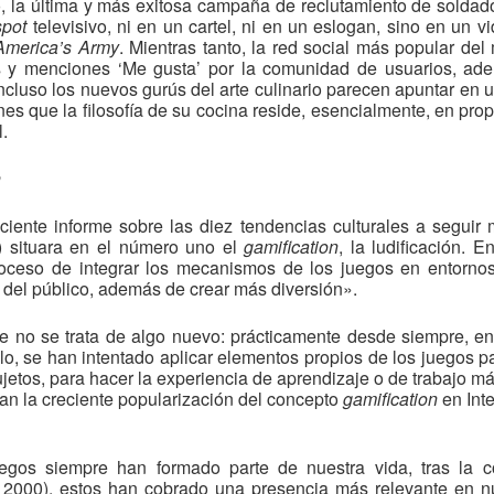
do, la última y más exitosa campaña de reclutamiento de soldad
spot
televisivo, ni en un cartel, ni en un eslogan, sino en un 
America’s Army
. Mientras tanto, la red social más popular de
 y menciones ‘Me gusta’ por la comunidad de usuarios, ad
incluso los nuevos gurús del arte culinario parecen apuntar en u
es que la filosofía de su cocina reside, esencialmente, en prop
l.
n
ciente informe sobre las diez tendencias culturales a seguir
1) situara en el número uno el
gamification
, la ludificación. 
oceso de integrar los mecanismos de los juegos en entorno
te del público, además de crear más diversión».
ue no se trata de algo nuevo: prácticamente desde siempre, e
, se han intentado aplicar elementos propios de los juegos pa
sujetos, para hacer la experiencia de aprendizaje o de trabajo má
ican la creciente popularización del concepto
gamification
en Int
egos siempre han formado parte de nuestra vida, tras la co
2000), estos han cobrado una presencia más relevante en nue