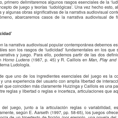
, primero delimitaremos algunos rasgos esenciales de la ‘ludic
ncepto de juego y teorías ‘ludológicas’. Una vez hecho esto,
os y algunas obras significativas de la narrativa audiovisual co
ómeno, abarcaremos casos de la narrativa audiovisual de fi
cidad’
n en la narrativa audiovisual popular contemporánea debemos 
les son los rasgos de ‘ludicidad’ fundamentales en los que
narrativa y juego. Para ello, podemos partir de las dos defi
en
Homo Ludens
(1987, p. 45) y R. Caillois en
Man, Play an
derna Ludología.
de que uno de los ingredientes esenciales del juego es la c
y una experiencia del usuario con amplia libertad de interacci
 el que coinciden más claramente Huizinga y Caillois es una part
tre reglas y libertad o reglas e incerteza, articulaciones que a
l juego, junto a la articulación reglas o variabilidad, es
amente, según E. Aarseth (1997, pp. 58-65), los juegos ofrecen 
rencia de un hipertexto de ficción (por ejemplo, una novela del 