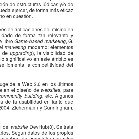
ión de estructuras lúdicas y/o de
pueda ejercer, de forma más eficaz
rno en cuestión.
avés de aplicaciones del mismo en
 dado de forma tan relevante y
e libro
Game-based marketing
, G.
el
marketing
moderno: elementos
as de
upgrading
), la visibilidad de
lo significativo en este ámbito es
se fomenta la competitividad del
 auge de la Web 2.0 en los últimos
ca en el diseño de
websites
, para
ommunity building
, etc. Algunos
a de la usabilidad en tanto que
., 2004; Zichermann y Cunningham,
l del
website
DevHub(3). Se trata
arios. Según datos de los propios
rminaban de completar sus sites