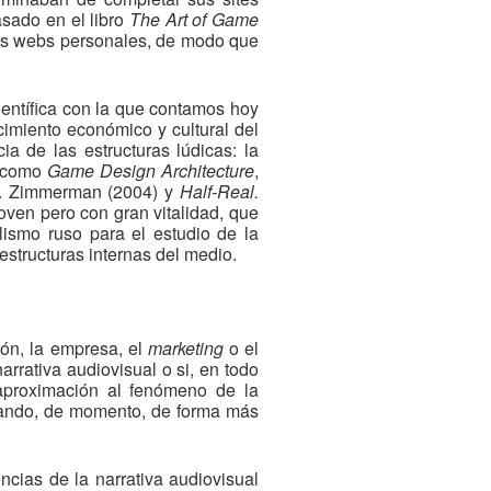
asado en el libro
The Art of Game
 sus webs personales, de modo que
científica con la que contamos hoy
cimiento económico y cultural del
a de las estructuras lúdicas: la
s como
Game Design Architecture
,
E. Zimmerman (2004) y
Half-Real.
joven pero con gran vitalidad, que
alismo ruso para el estudio de la
 estructuras internas del medio.
ión, la empresa, el
marketing
o el
rrativa audiovisual o si, en todo
a aproximación al fenómeno de la
 dando, de momento, de forma más
encias de la narrativa audiovisual