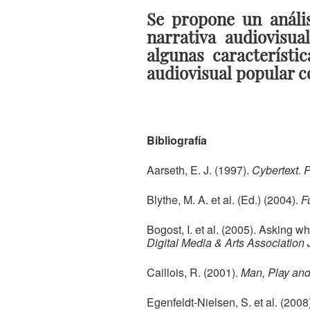
Se propone un análi
narrativa audiovisu
algunas característi
audiovisual popular c
Bibliografía
Aarseth, E. J. (1997).
Cybertext. P
Blythe, M. A. et al. (Ed.) (2004).
F
Bogost, I. et al. (2005). Asking
Digital Media & Arts Association 
Caillois, R. (2001).
Man, Play an
Egenfeldt-Nielsen, S. et al. (2008