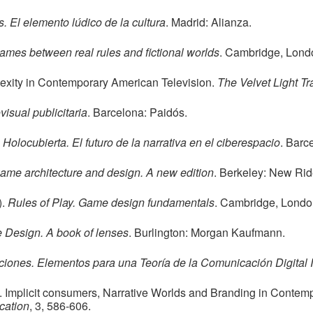
El elemento lúdico de la cultura
. Madrid: Alianza.
mes between real rules and fictional worlds
. Cambridge, Lond
plexity in Contemporary American Television.
The Velvet Light Tr
isual publicitaria
. Barcelona: Paidós.
Holocubierta. El futuro de la narrativa en el ciberespacio
. Barc
ame architecture and design. A new edition
. Berkeley: New Rid
).
Rules of Play. Game design fundamentals
. Cambridge, Londo
 Design. A book of lenses
. Burlington: Morgan Kaufmann.
iones. Elementos para una Teoría de la Comunicación Digital I
g. Implicit consumers, Narrative Worlds and Branding in Contem
cation
, 3, 586-606.