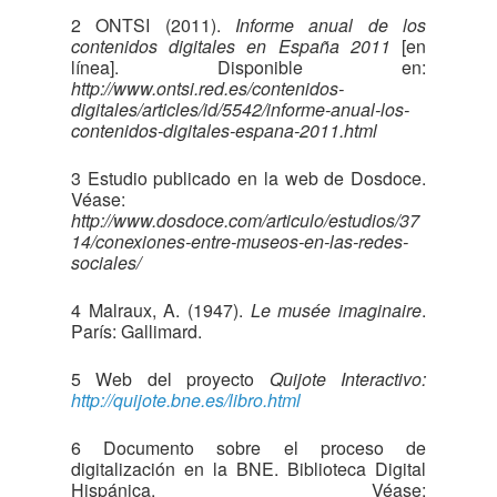
2 ONTSI (2011).
Informe anual de los
contenidos digitales en España 2011
[en
línea]. Disponible en:
http://www.ontsi.red.es/contenidos-
digitales/articles/id/5542/informe-anual-los-
contenidos-digitales-espana-2011.html
3 Estudio publicado en la web de Dosdoce.
Véase:
http://www.dosdoce.com/articulo/estudios/37
14/conexiones-entre-museos-en-las-redes-
sociales/
4 Malraux, A. (1947).
Le musée imaginaire
.
París: Gallimard.
5 Web del proyecto
Quijote Interactivo:
http://quijote.bne.es/libro.html
6 Documento sobre el proceso de
digitalización en la BNE. Biblioteca Digital
Hispánica. Véase: