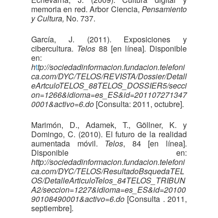
memoria en red. Arbor Ciencia,
Pensamiento
y Cultura,
No. 737.
García, J. (2011). Exposiciones y
cibercultura.
Telos
88 [en línea]. Disponible
en:
h
t
tp://sociedadinformacion.fundacion.telefoni
ca.com/DYC/TELOS/REVISTA/Dossier/Detall
eArtculoTELOS_88TELOS_DOSSIER5/secci
on=1266&idioma=es_ES&id=201107271347
0001&activo=6.do
[Consulta: 2011, octubre].
Marimón, D., Adamek, T., Göllner, K. y
Domingo, C. (2010). El futuro de la realidad
aumentada móvil.
Telos
, 84 [en línea].
Disponible en:
http://sociedadinformacion.fundacion.telefoni
ca.com/DYC/TELOS/ResultadoBsquedaTEL
OS/DetalleArticuloTelos_84TELOS_TRIBUN
A2/seccion=1227&idioma=es_ES&id=20100
90108490001&activo=6.do
[Consulta . 2011,
septiembre].