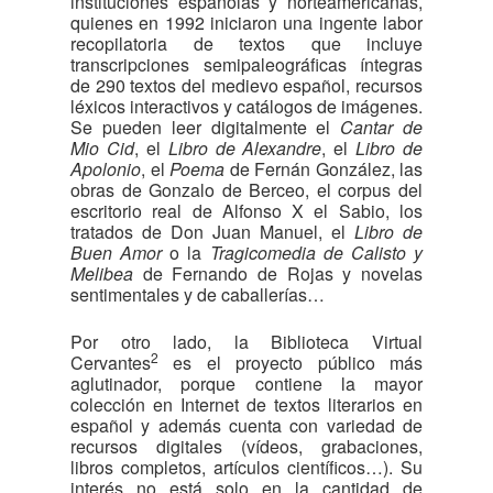
instituciones españolas y norteamericanas,
quienes en 1992 iniciaron una ingente labor
recopilatoria de textos que incluye
transcripciones semipaleográficas íntegras
de 290 textos del medievo español, recursos
léxicos interactivos y catálogos de imágenes.
Se pueden leer digitalmente el
Cantar de
Mio Cid
, el
Libro de Alexandre
, el
Libro de
Apolonio
, el
Poema
de Fernán González, las
obras de Gonzalo de Berceo, el corpus del
escritorio real de Alfonso X el Sabio, los
tratados de Don Juan Manuel, el
Libro de
Buen Amor
o la
Tragicomedia de Calisto y
Melibea
de Fernando de Rojas y novelas
sentimentales y de caballerías…
Por otro lado, la Biblioteca Virtual
2
Cervantes
es el proyecto público más
aglutinador, porque contiene la mayor
colección en Internet de textos literarios en
español y además cuenta con variedad de
recursos digitales (vídeos, grabaciones,
libros completos, artículos científicos…). Su
interés no está solo en la cantidad de