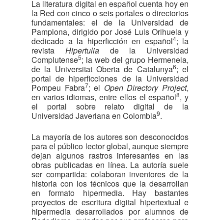
La literatura digital en español cuenta hoy en
la Red con cinco o seis portales o directorios
fundamentales: el de la Universidad de
Pamplona, dirigido por José Luis Orihuela y
4
dedicado a la hiperficción en español
; la
revista
Hipertulia
de la Universidad
5
Complutense
; la web del grupo Hermeneia,
6
de la Universitat Oberta de Catalunya
; el
portal de hiperficciones de la Universidad
7
Pompeu Fabra
; el
Open Directory Project
,
8
en varios idiomas, entre ellos el español
, y
el portal sobre relato digital de la
9
Universidad Javeriana en Colombia
.
La mayoría de los autores son desconocidos
para el público lector global, aunque siempre
dejan algunos rastros interesantes en las
obras publicadas en línea. La autoría suele
ser compartida: colaboran inventores de la
historia con los técnicos que la desarrollan
en formato hipermedia. Hay bastantes
proyectos de escritura digital hipertextual e
hipermedia desarrollados por alumnos de