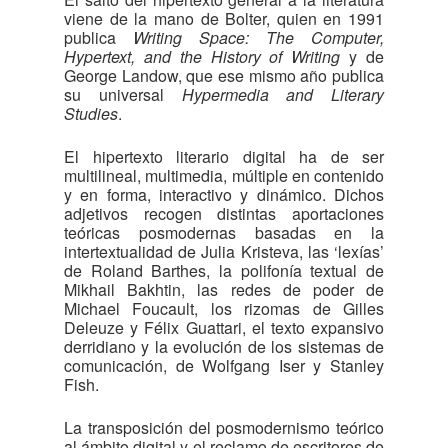
viene de la mano de Bolter, quien en 1991
publica
Writing Space: The Computer,
Hypertext, and the History of Writing
y de
George Landow, que ese mismo año publica
su universal
Hypermedia and Literary
Studies
.
El hipertexto literario digital ha de ser
multilineal, multimedia, múltiple en contenido
y en forma, interactivo y dinámico. Dichos
adjetivos recogen distintas aportaciones
teóricas posmodernas basadas en la
intertextualidad de Julia Kristeva, las ‘lexías’
de Roland Barthes, la polifonía textual de
Mikhail Bakhtin, las redes de poder de
Michael Foucault, los rizomas de Gilles
Deleuze y Félix Guattari, el texto expansivo
derridiano y la evolución de los sistemas de
comunicación, de Wolfgang Iser y Stanley
Fish.
La transposición del posmodernismo teórico
al ámbito digital y el reclamo de escritores de