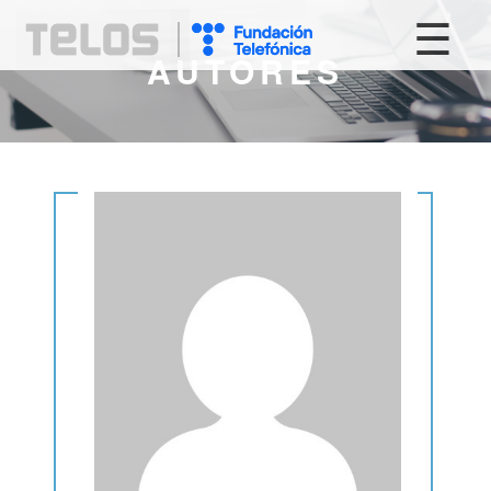
☰
AUTORES