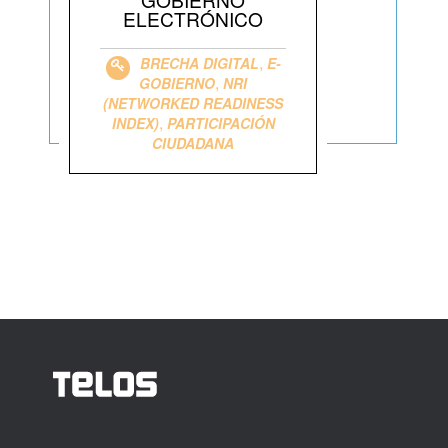
ELECTRÓNICO
,
BRECHA DIGITAL
E-
,
GOBIERNO
NRI
(NETWORKED READINESS
,
INDEX)
PARTICIPACIÓN
CIUDADANA