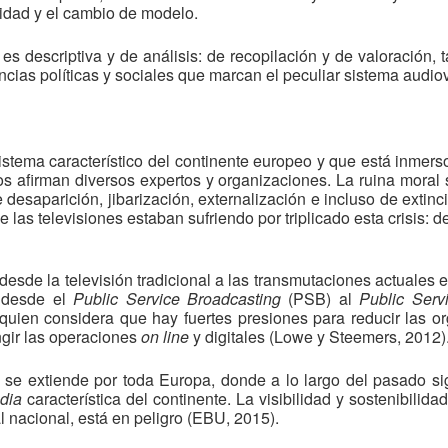
lidad y el cambio de modelo.
es descriptiva y de análisis: de recopilación y de valoración,
ncias políticas y sociales que marcan el peculiar sistema audio
istema característico del continente europeo y que está inmer
 afirman diversos expertos y organizaciones. La ruina moral
esaparición, jibarización, externalización e incluso de extin
 las televisiones estaban sufriendo por triplicado esta crisis: d
esde la televisión tradicional a las transmutaciones actuales 
n desde el
Public Service Broadcasting
(PSB) al
Public Serv
quien considera que hay fuertes presiones para reducir las o
ngir las operaciones
on line
y digitales (Lowe y Steemers, 2012)
 se extiende por toda Europa, donde a lo largo del pasado si
dia
característica del continente. La visibilidad y sostenibilid
al nacional, está en peligro (EBU, 2015).