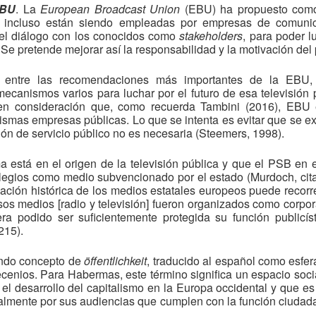
EBU
. La
European Broadcast Union
(EBU) ha propuesto como
 incluso están siendo empleadas por empresas de comuni
 el diálogo con los conocidos como
stakeholders
, para poder l
Se pretende mejorar así la responsabilidad y la motivación del 
á entre las recomendaciones más importantes de la EBU,
ecanismos varios para luchar por el futuro de esa televisión
 en consideración que, como recuerda Tambini (2016), EBU
ismas empresas públicas. Lo que se intenta es evitar que se ex
isión de servicio público no es necesaria (Steemers, 1998).
a está en el origen de la televisión pública y que el PSB en 
ivilegios como medio subvencionado por el estado (Murdoch, cita
eación histórica de los medios estatales europeos puede recor
esos medios [radio y televisión] fueron organizados como corpo
a podido ser suficientemente protegida su función publicíst
215).
undo concepto de
öffentlichkeit
, traducido al español como esfe
cenios. Para Habermas, este término significa un espacio social
o el desarrollo del capitalismo en la Europa occidental y que e
lmente por sus audiencias que cumplen con la función ciudad