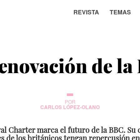
REVISTA
TEMAS
L
renovación de la
POR
CARLOS LÓPEZ-OLANO
al Charter marca el futuro de la BBC. Su 
es de los británicos tengan repercusión en