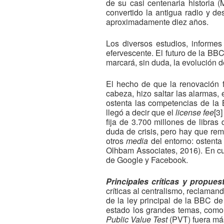
de su casi centenaria historia 
convertido la antigua radio y d
aproximadamente diez años.
Los diversos estudios, informe
efervescente. El futuro de la BB
marcará, sin duda, la evolución d
El hecho de que la renovación f
cabeza, hizo saltar las alarmas,
ostenta las competencias de la 
llegó a decir que el
license fee
[3
fija de 3.700 millones de libra
duda de crisis, pero hay que re
otros
media
del entorno: ostenta
Olhbam Associates, 2016). En cua
de Google y Facebook.
Principales críticas y propues
críticas al centralismo, reclaman
de la ley principal de la BBC d
estado los grandes temas, como 
Public Value Test
(PVT) fuera más