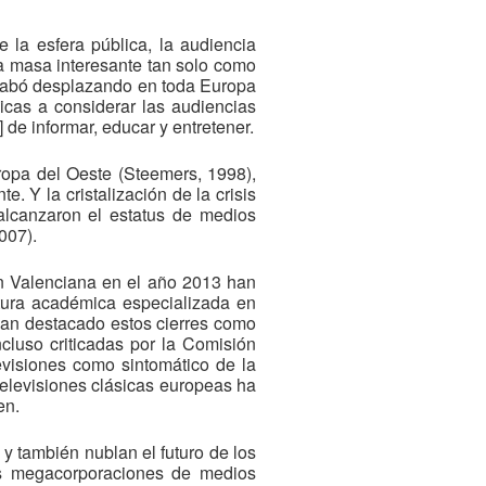
 la esfera pública, la audiencia
a masa interesante tan solo como
acabó desplazando en toda Europa
icas a considerar las audiencias
de informar, educar y entretener.
ropa del Oeste (Steemers, 1998),
e. Y la cristalización de la crisis
 alcanzaron el estatus de medios
007).
ión Valenciana en el año 2013 han
atura académica especializada en
 han destacado estos cierres como
ncluso criticadas por la Comisión
evisiones como sintomático de la
televisiones clásicas europeas ha
en.
 y también nublan el futuro de los
las megacorporaciones de medios