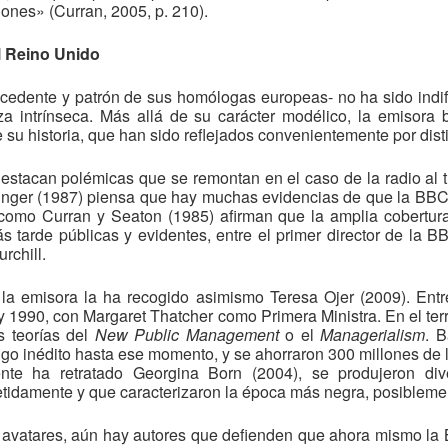
ones» (Curran, 2005, p. 210).
l Reino Unido
edente y patrón de sus homólogas europeas- no ha sido indife
eza intrínseca. Más allá de su carácter modélico, la emisora 
su historia, que han sido reflejados convenientemente por disti
destacan polémicas que se remontan en el caso de la radio al 
inger (1987) piensa que hay muchas evidencias de que la BBC 
como Curran y Seaton (1985) afirman que la amplia cobertur
 tarde públicas y evidentes, entre el primer director de la 
rchill.
de la emisora la ha recogido asimismo Teresa Ojer (2009). Ent
 1990, con Margaret Thatcher como Primera Ministra. En el ter
 teorías del
New Public Management
o el
Managerialism
. B
lgo inédito hasta ese momento, y se ahorraron 300 millones de 
nte ha retratado Georgina Born (2004), se produjeron div
damente y que caracterizaron la época más negra, posiblement
avatares, aún hay autores que defienden que ahora mismo la B