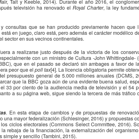
(Mair, Tait y Keeble, 2014). Durante el año 2016, el conglom
espués televisión ha renovado el
Royal Charter
, la ley fundam
s y consultas que se han producido previamente hacen que l
C está en juego, claro está, pero además el carácter modélico 
el sector en sus vecinos continentales.
uera a realizarse justo después de la victoria de los conse
 especialmente con un ministro de Cultura -John Whittingdale
BBC), que en el pasado se declaró sin ambages a favor de l
] era peor que el
poll tax
[4]. La licencia obligatoria permite obte
s del presupuesto general de 5.000 millones anuales (DCMS, 20
marcar que la BBC goza aún de una evidente buena salud, es
 el 33 por ciento de la audiencia media de televisión y el 54 p
nto a su página web, sigue siendo la tercera de más tráfico 
tas
. En esta etapa de cambios y de propuestas de renovaci
do una mayor federalización (Schlesinger, 2016) y propuestas c
e los ciclos electorales (Commons Select Committee, 2016). 
la rebaja de la financiación, la externalización del organism
 simple y sencillo (Tambini, 2015).