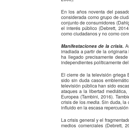
En los años noventa del pasado 
considerada como grupo de ciuda
conjunto de consumidores (Dahlg
el interés público (Debrett, 20
como ciudadanos y no como consumi
Manifestaciones de la crisis.
A
irradiada a partir de la originari
ha llegado precisamente desde e
independientes políticamente del
El cierre de la televisión grieg
sido sin duda casos emblemático
televisión pública han sido esca
ataques a la libertad mediática,
Europea (Tambini, 2016). Tambié
crisis de los
media
. Sin duda, la
influido en la escasa repercusió
La crisis general y el fragmentad
medios comerciales (Debrett, 2