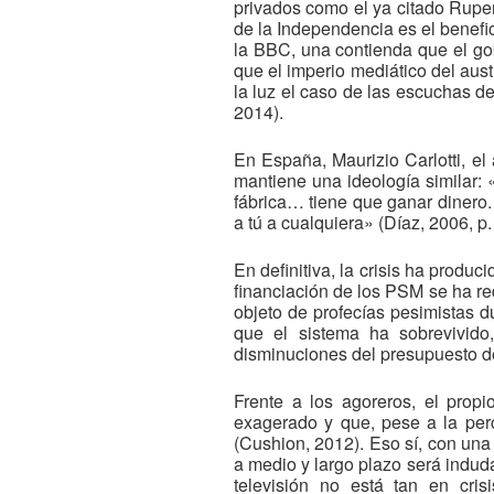
privados como el ya citado Ruper
de la Independencia es el benefici
la BBC, una contienda que el go
que el imperio mediático del aust
la luz el caso de las escuchas d
2014).
En España, Maurizio Carlotti, el
mantiene una ideología similar:
fábrica… tiene que ganar dinero.
a tú a cualquiera» (Díaz, 2006, p.
En definitiva, la crisis ha produc
financiación de los PSM se ha re
objeto de profecías pesimistas d
que el sistema ha sobrevivido
disminuciones del presupuesto d
Frente a los agoreros, el propi
exagerado y que, pese a la per
(Cushion, 2012). Eso sí, con una
a medio y largo plazo será indu
televisión no está tan en cri