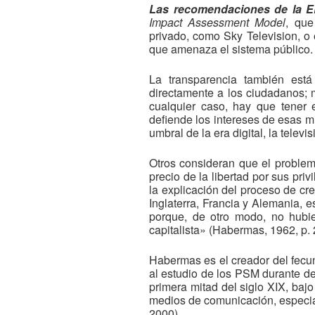
Las recomendaciones de la 
Impact Assessment Model
, que
privado, como Sky Television, o
que amenaza el sistema público. 
La transparencia también est
directamente a los ciudadanos; m
cualquier caso, hay que tener
defiende los intereses de esas m
umbral de la era digital, la telev
Otros consideran que el problem
precio de la libertad por sus pr
la explicación del proceso de cr
Inglaterra, Francia y Alemania, 
porque, de otro modo, no hubier
capitalista» (Habermas, 1962, p. 
Habermas es el creador del fec
al estudio de los PSM durante de
primera mitad del siglo XIX, baj
medios de comunicación, especia
2000).