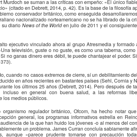
t Murdoch se suman a las críticas con empeño: «El único fiabl
o» (citado en Debrett, 2014, p. 42). Es la base de la filosofía 
bierno conservador británico, como enseguida desarrollaremo
raliano nacionalizado norteamericano no se ha librado de la cri
e su diario
News of the World
en julio de 2011 y el consiguient
 alto ejecutivo vinculado ahora al grupo Atresmedia y formado 
 «Una televisión, guste o no guste, es como una taberna, como
 Si no ganas dinero eres débil, te puede chantajear el poder. S
 373).
ido, cuando no casos extremos de cierre, sí un debilitamiento del
ducido en años recientes en bastantes países (Sehl, Cornia y 
urante los últimos 25 años (Debrett, 2014). Pero después de ta
, incluso en general con buena salud, a las reformas lib
e los medios públicos.
o organismo regulador británico, Ofcom, ha hecho notar que 
cepción general, los programas informativos estrella en Re
 audiencia de la que han huido los jóvenes -o al menos del cons
dablemente un problema. James Curran concluía sabiamente afir
sis, aunque «parece prudente tomarse con precaución toda