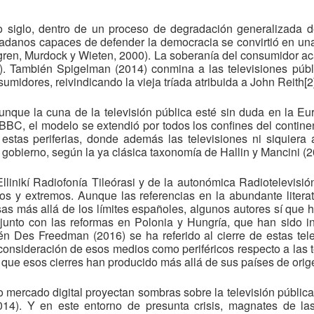
siglo, dentro de un proceso de degradación generalizada de
danos capaces de defender la democracia se convirtió en un
ren, Murdock y Wieten, 2000). La soberanía del consumidor 
14). También Spigelman (2014) conmina a las televisiones públ
dores, reivindicando la vieja tríada atribuida a John Reith[2] 
unque la cuna de la televisión pública esté sin duda en la Eu
a BBC, el modelo se extendió por todos los confines del continent
stas periferias, donde además las televisiones ni siquiera
 gobierno, según la ya clásica taxonomía de Hallin y Mancini (2
a Ellinikí Radiofonía Tileórasi y de la autonómica Radiotelevis
s y extremos. Aunque las referencias en la abundante liter
sas más allá de los límites españoles, algunos autores sí que
 junto con las reformas en Polonia y Hungría, que han sido i
n Des Freedman (2016) se ha referido al cierre de estas tel
 consideración de esos medios como periféricos respecto a las 
n que esos cierres han producido más allá de sus países de orig
o mercado digital proyectan sombras sobre la televisión pública
014). Y en este entorno de presunta crisis, magnates de 