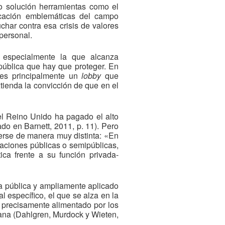
 solución herramientas como el
cación emblemáticas del campo
uchar contra esa crisis de valores
personal.
 especialmente la que alcanza
 pública que hay que proteger. En
 es principalmente un
lobby
que
tienda la convicción de que en el
el Reino Unido ha pagado el alto
do en Barnett, 2011, p. 11). Pero
rerse de manera muy distinta: «En
raciones públicas o semipúblicas,
ica frente a su función privada-
ra pública y ampliamente aplicado
 específico, el que se alza en la
s precisamente alimentado por los
ana (Dahlgren, Murdock y Wieten,