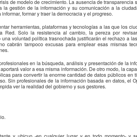
risis de modelo de crecimiento. La ausencia de transparencia
a la gestión de la información y su comunicación a la ciudad
 informar, formar y traer la democracia y el progreso.
tar herramientas, plataformas y tecnologías a las que los c
la Red. Solo la resistencia al cambio, la pereza por revisa
o una voluntad política trasnochada justificarán el rechazo a 
, no cabrán tampoco excusas para emplear esas mismas tecn
ones.
profesionales en la búsqueda, análisis y presentación de la inf
 aportará valor a esa misma información. De otro modo, la cap
licas para convertir la enorme cantidad de datos públicos en ti
so. Sin profesionales de la información basada en datos, el O
pida ver la realidad del gobierno y sus gestores.
io.
stante y ubicuo -en cualquier lugar y en todo momento- y 