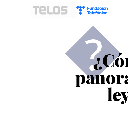
�
¿Có
panor
le