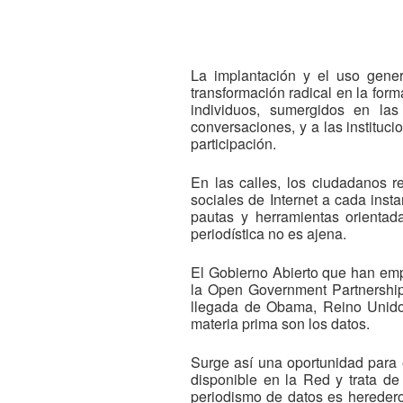
La implantación y el uso gene
transformación radical en la form
individuos, sumergidos en la
conversaciones, y a las instituc
participación.
En las calles, los ciudadanos 
sociales de Internet a cada inst
pautas y herramientas orientad
periodística no es ajena.
El Gobierno Abierto que han em
la Open Government Partnership
llegada de Obama, Reino Unido y
materia prima son los datos.
Surge así una oportunidad para 
disponible en la Red y trata de 
periodismo de datos es heredero 