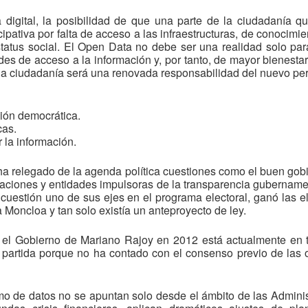
a digital, la posibilidad de que una parte de la ciudadanía
icipativa por falta de acceso a las infraestructuras, de conocim
atus social. El Open Data no debe ser una realidad solo par
des de acceso a la información y, por tanto, de mayor bienestar
 la ciudadanía será una renovada responsabilidad del nuevo per
ión democrática.
cas.
 la información.
ha relegado de la agenda política cuestiones como el buen gobi
zaciones y entidades impulsoras de la transparencia gubername
uestión uno de sus ejes en el programa electoral, ganó las e
Moncloa y tan solo existía un anteproyecto de ley.
 el Gobierno de Mariano Rajoy en 2012 está actualmente en 
 partida porque no ha contado con el consenso previo de las 
o de datos no se apuntan solo desde el ámbito de las Admini