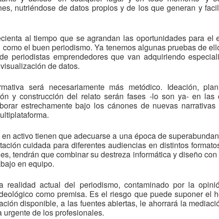
nes, nutriéndose de datos propios y de los que generan y faci
recienta al tiempo que se agrandan las oportunidades para el 
do… como el buen periodismo. Ya tenemos algunas pruebas de el
de periodistas emprendedores que van adquiriendo especial
visualización de datos.
rmativa será necesariamente más metódico. Ideación, plani
ión y construcción del relato serán fases -lo son ya- en las
aborar estrechamente bajo los cánones de nuevas narrativas
ultiplataforma.
o en activo tienen que adecuarse a una época de superabundanc
tación cuidada para diferentes audiencias en distintos forma
les, tendrán que combinar su destreza informática y diseño con el
abajo en equipo.
la realidad actual del periodismo, contaminado por la opini
ideológico como premisa. Es el riesgo que puede suponer el 
ación disponible, a las fuentes abiertas, le ahorrará la mediació
a urgente de los profesionales.