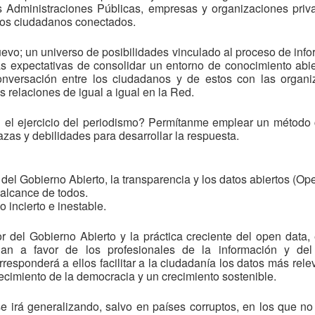
as Administraciones Públicas, empresas y organizaciones priv
los ciudadanos conectados.
vo; un universo de posibilidades vinculado al proceso de info
as expectativas de consolidar un entorno de conocimiento abie
onversación entre los ciudadanos y de estos con las organi
s relaciones de igual a igual en la Red.
 el ejercicio del periodismo? Permítanme emplear un método 
zas y debilidades para desarrollar la respuesta.
del Gobierno Abierto, la transparencia y los datos abiertos (Op
l alcance de todos.
incierto e inestable.
r del Gobierno Abierto y la práctica creciente del open data, 
uegan a favor de los profesionales de la información y de
rresponderá a ellos facilitar a la ciudadanía los datos más rele
lecimiento de la democracia y un crecimiento sostenible.
se irá generalizando, salvo en países corruptos, en los que n