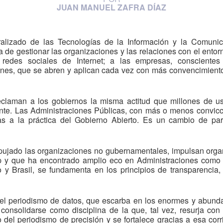
JUAN MANUEL ZAFRA DÍAZ
ralizado de las Tecnologías de la Información y la Comuni
a de gestionar las organizaciones y las relaciones con el ento
s redes sociales de Internet; a las empresas, conscient
iones, que se abren y aplican cada vez con más convencimiento
reclaman a los gobiernos la misma actitud que millones de u
ante. Las Administraciones Públicas, con más o menos convicc
as a la práctica del Gobierno Abierto. Es un cambio de pa
pujado las organizaciones no gubernamentales, impulsan orga
 y que ha encontrado amplio eco en Administraciones como
 Brasil, se fundamenta en los principios de transparencia, 
el periodismo de datos, que escarba en los enormes y abund
consolidarse como disciplina de la que, tal vez, resurja con f
del periodismo de precisión y se fortalece gracias a esa corr