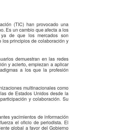
cación (TIC) han provocado una
rno. Es un cambio que afecta a los
es ya de que los mercados son
 los principios de colaboración y
suarios demuestran en las redes
ión y acierto, empiezan a aplicar
radigmas a los que la profesión
nizaciones multinacionales como
 las de Estados Unidos desde la
participación y colaboración. Su
antes yacimientos de información
uerza el oficio de periodista. El
iente global a favor del Gobierno