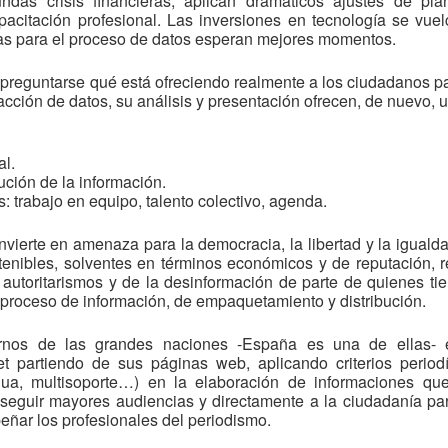
ndas crisis financieras, aplican dramáticos ajustes de plan
acitación profesional. Las inversiones en tecnología se vuel
mas para el proceso de datos esperan mejores momentos.
a preguntarse qué está ofreciendo realmente a los ciudadanos
acción de datos, su análisis y presentación ofrecen, de nuevo, u
al.
ución de la información.
s: trabajo en equipo, talento colectivo, agenda.
onvierte en amenaza para la democracia, la libertad y la igual
nibles, solventes en términos económicos y de reputación, r
 autoritarismos y de la desinformación de parte de quienes tie
proceso de información, de empaquetamiento y distribución.
rnos de las grandes naciones -España es una de ellas- e
 partiendo de sus páginas web, aplicando criterios periodís
inua, multisoporte…) en la elaboración de informaciones q
eguir mayores audiencias y directamente a la ciudadanía para
ñar los profesionales del periodismo.