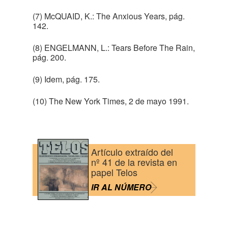
(7) McQUAID, K.: The Anxious Years, pág.
142.
(8) ENGELMANN, L.: Tears Before The Rain,
pág. 200.
(9) Idem, pág. 175.
(10) The New York Times, 2 de mayo 1991.
Artículo extraído del
nº 41 de la revista en
papel Telos
IR AL NÚMERO