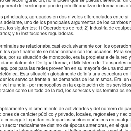
eneral del sector que puede permitir analizar de forma más or
 principales, agrupados en dos niveles diferenciados entre sí: 
 adelante, uno de los principales argumentos de los cambios r
s, los siguientes: 1) Operadores de red; 2) Industria de equipos
rios; y 5) Instituciones reguladoras.
 terminales se relacionaba casi exclusivamente con los operado
n los que finalmente se relacionaban con los usuarios. Para ser
a, por su situación de monopolio, era la propietaria de la red 
 fundamentalmente. De igual forma, el Ministerio de Transportes 
e equipos para las redes provenían en su mayoría de una industr
lefónica. Esta situación globalmente definía una estructura en l
der los servicios frente a las demandas de los mismos. Era, en 
 nivel mundial- por monopolios en la explotación de los servicio
eración como un todo de la red, los servicios y los terminales n
pidamente y el crecimiento de actividades y del número de part
ciones de carácter público y privado, locales, regionales y nac
ara conseguir importantes impactos socioeconómicos en cualqui
n sector radicalmente distinto de épocas anteriores, en el que 
para la integración comarcal, el tejido económico y social, la 