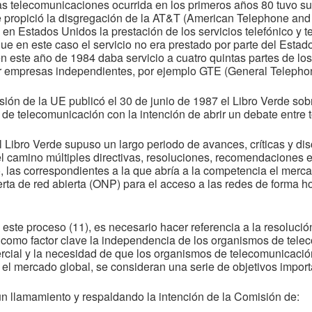
las telecomunicaciones ocurrida en los primeros años 80 tuvo su
 propició la disgregación de la AT&T (American Telephone and
en Estados Unidos la prestación de los servicios telefónico y t
ue en este caso el servicio no era prestado por parte del Esta
en este año de 1984 daba servicio a cuatro quintas partes de 
or empresas independientes, por ejemplo GTE (General Telephon
ión de la UE publicó el 30 de junio de 1987 el Libro Verde sob
de telecomunicación con la intención de abrir un debate entre t
Libro Verde supuso un largo periodo de avances, críticas y di
 camino múltiples directivas, resoluciones, recomendaciones en
 las correspondientes a la que abría a la competencia el mercad
erta de red abierta (ONP) para el acceso a las redes de forma h
este proceso (11), es necesario hacer referencia a la resolució
como factor clave la independencia de los organismos de tele
ercial y la necesidad de que los organismos de telecomunicaci
el mercado global, se consideran una serie de objetivos import
n llamamiento y respaldando la intención de la Comisión de: