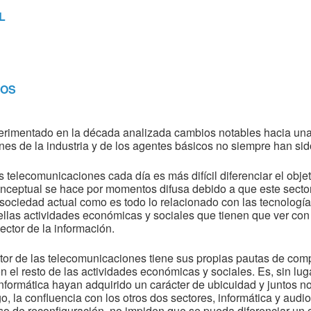
L
MOS
rimentado en la década analizada cambios notables hacia una
es de la industria y de los agentes básicos no siempre han sido
 telecomunicaciones cada día es más difícil diferenciar el obje
onceptual se hace por momentos difusa debido a que este secto
ociedad actual como es todo lo relacionado con las tecnología
llas actividades económicas y sociales que tienen que ver con 
ector de la información.
ector de las telecomunicaciones tiene sus propias pautas de co
on el resto de las actividades económicas y sociales. Es, sin lu
nformática hayan adquirido un carácter de ubicuidad y juntos n
, la confluencia con los otros dos sectores, informática y audio
o de reconfiguración, no impiden que se pueda diferenciar un