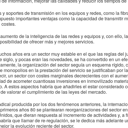
ad de información, mejorar las calidades y reducir los tiempos de
y soportes de transmisión en los equipos y redes, como la fibra ó
puesto importantes ventajas como la capacidad de transmitir m
 costes.
 aumento de la inteligencia de las redes y equipos y, con ello, 
 posibilidad de ofrecer más y mejores servicios.
uchos años era un sector muy estable en el que las reglas del j
e siglo, y pocas eran las novedades, se ha convertido en un ef
vamente, la organización del sector seguía un esquema rígido, c
de monopolios en la prestación del servicio se justificaban por l
cir, un sector con costes marginales decrecientes con el aume
ad de acometer cuantiosas inversiones en inmovilizado material
io. A estos aspectos habría que añadirles el estar considerado 
a de valorar el cumplimiento de las leyes del mercado.
dical producida por los dos fenómenos anteriores, la internacio
s primeros años 80 se plantearan reorganizaciones del sector 
idos, que dieran respuesta al incremento de actividades y, a f
habría que llamar de re-regulación, se le dedica más adelante u
jor la evolución reciente del sector.