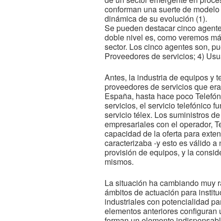
conforman una suerte de modelo g
dinámica de su evolución (1).
Se pueden destacar cinco agentes
doble nivel es, como veremos más
sector. Los cinco agentes son, pue
Proveedores de servicios; 4) Usua
Antes, la industria de equipos y
proveedores de servicios que era
España, hasta hace poco Telefónic
servicios, el servicio telefónico
servicio télex. Los suministros d
empresariales con el operador, Te
capacidad de la oferta para exten
caracterizaba -y esto es válido a
provisión de equipos, y la consid
mismos.
La situación ha cambiando muy rá
ámbitos de actuación para institu
industriales con potencialidad p
elementos anteriores configuran u
forman un elemento indispensable 