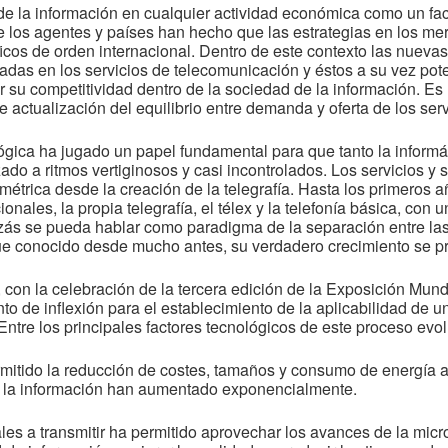
 de la información en cualquier actividad económica como un fa
e los agentes y países han hecho que las estrategias en los m
ficos de orden internacional. Dentro de este contexto las nueva
das en los servicios de telecomunicación y éstos a su vez pote
su competitividad dentro de la sociedad de la información. Es
 actualización del equilibrio entre demanda y oferta de los serv
lógica ha jugado un papel fundamental para que tanto la inform
o a ritmos vertiginosos y casi incontrolados. Los servicios y 
trica desde la creación de la telegrafía. Hasta los primeros a
ionales, la propia telegrafía, el télex y la telefonía básica, con
izás se pueda hablar como paradigma de la separación entre las 
que conocido desde mucho antes, su verdadero crecimiento se p
 con la celebración de la tercera edición de la Exposición Mu
 de inflexión para el establecimiento de la aplicabilidad de u
ntre los principales factores tecnológicos de este proceso evol
rmitido la reducción de costes, tamaños y consumo de energía a
 la información han aumentado exponencialmente.
ñales a transmitir ha permitido aprovechar los avances de la micr