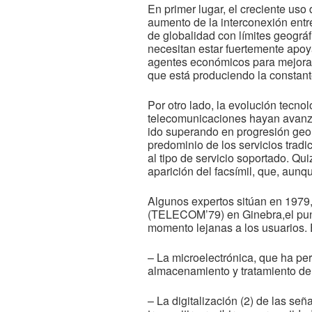
En primer lugar, el creciente uso
aumento de la interconexión entr
de globalidad con límites geográ
necesitan estar fuertemente apoya
agentes económicos para mejorar 
que está produciendo la constante
Por otro lado, la evolución tecno
telecomunicaciones hayan avanzad
ido superando en progresión geomé
predominio de los servicios tradic
al tipo de servicio soportado. Qu
aparición del facsímil, que, aun
Algunos expertos sitúan en 1979,
(TELECOM’79) en Ginebra,el punto
momento lejanas a los usuarios. E
– La microelectrónica, que ha pe
almacenamiento y tratamiento de
– La digitalización (2) de las se