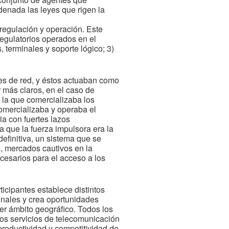
denada las leyes que rigen la
regulación y operación. Este
egulatorios operados en el
, terminales y soporte lógico; 3)
res de red, y éstos actuaban como
 más claros, en el caso de
y la que comercializaba los
comercializaba y operaba el
ia con fuertes lazos
a que la fuerza impulsora era la
definitiva, un sistema que se
s, mercados cautivos en la
ecesarios para el acceso a los
icipantes establece distintos
ionales y crea oportunidades
er ámbito geográfico. Todos los
los servicios de telecomunicación
productividad y competitividad de