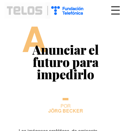
☰
A
Anunciar el
futuro para
impedirlo
POR
JÖRG BECKER
Las imágenes proféticas, de eminente