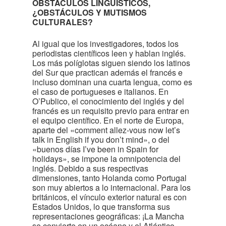
OBSTÁCULOS LINGÜISTICOS,
¿OBSTÁCULOS Y MUTISMOS
CULTURALES?
Al igual que los investigadores, todos los
periodistas científicos leen y hablan inglés.
Los más políglotas siguen siendo los latinos
del Sur que practican además el francés e
incluso dominan una cuarta lengua, como es
el caso de portugueses e italianos. En
O’Publico, el conocimiento del inglés y del
francés es un requisito previo para entrar en
el equipo científico. En el norte de Europa,
aparte del «comment allez-vous now let’s
talk in English if you don’t mind», o del
«buenos días I’ve been in Spain for
holidays», se impone la omnipotencia del
inglés. Debido a sus respectivas
dimensiones, tanto Holanda como Portugal
son muy abiertos a lo internacional. Para los
británicos, el vínculo exterior natural es con
Estados Unidos, lo que transforma sus
representaciones geográficas: ¡La Mancha
se convierte en un océano y el Atlántico