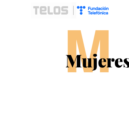
M
Mujeres