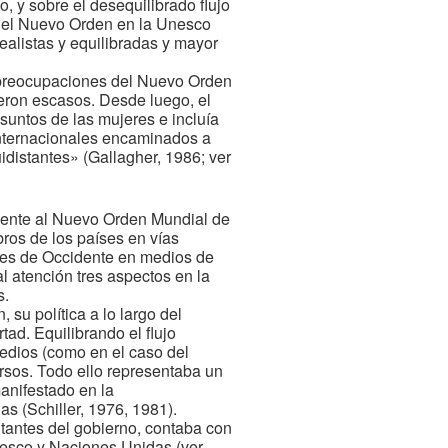
, y sobre el desequilibrado flujo
r el Nuevo Orden en la Unesco
ealistas y equilibradas y mayor
 preocupaciones del Nuevo Orden
ueron escasos. Desde luego, el
suntos de las mujeres e incluía
internacionales encaminados a
distantes» (Gallagher, 1986; ver
lmente al Nuevo Orden Mundial de
ros de los países en vías
reses de Occidente en medios de
 atención tres aspectos en la
s.
 su política a lo largo del
ad. Equilibrando el flujo
medios (como en el caso del
rsos. Todo ello representaba un
manifestado en la
s (Schiller, 1976, 1981).
tantes del gobierno, contaba con
nesco y Naciones Unidas (ver