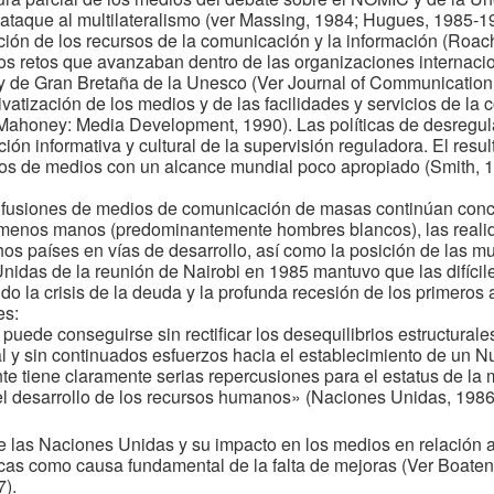
 ataque al multilateralismo (ver Massing, 1984; Hugues, 1985-1
ación de los recursos de la comunicación y la información (Roac
a los retos que avanzaban dentro de las organizaciones interna
y de Gran Bretaña de la Unesco (Ver Journal of Communication, 
ivatización de los medios y de las facilidades y servicios de la
Mahoney: Media Development, 1990). Las políticas de desregulac
ción informativa y cultural de la supervisión reguladora. El resu
os de medios con un alcance mundial poco apropiado (Smith, 19
s fusiones de medios de comunicación de masas continúan conc
ez menos manos (predominantemente hombres blancos), las reali
s países en vías de desarrollo, así como la posición de las m
 Unidas de la reunión de Nairobi en 1985 mantuvo que las difíc
ndo la crisis de la deuda y la profunda recesión de los primeros 
es:
ede conseguirse sin rectificar los desequilibrios estructurales 
al y sin continuados esfuerzos hacia el establecimiento de un
nte tiene claramente serias repercusiones para el estatus de la m
 el desarrollo de los recursos humanos» (Naciones Unidas, 1986
 las Naciones Unidas y su impacto en los medios en relación a
as como causa fundamental de la falta de mejoras (Ver Boateng
7).