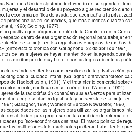
las Naciones Unidas siguieron incluyendo en su agenda el tema 
as mujeres y el desarrollo de su proyecto sigue recibiendo ciert
o, la economía política de ayuda que acompaña a la privatizac
ón de profesionales de los medios) que más o menos cuadran c
ment, 1990; Golding, 1977).
cción positiva que progresan dentro de la Comisión de la Comu
n espacio dentro de esa organización regional para trabajar en 
esentación de la mujer en los organismos europeos de medios d
 (entrevista telefónica con Gallagher el 23 de abril de 1991).
ntos de las mujeres se hayan mantenido en la agenda durante u
e los medios puede muy bien frenar los logros obtenidos por los
ucciones independientes como resultado de la privatización, p
cas dirigidas al cuidado infantil (Gallagher, entrevista telefónica
ea de Radiodifusión, 1991). Y el tratamiento comercial sobre 
mo actualmente, continúa sin ser corregido (D’Ancona, 1991).
jeres de la radiodifusión continúan sus esfuerzos para utilizar 
entar la representación igualitaria y no sexista de la mujer en 
 1991; Gallagher, 1990; Women of Europe Newsletter, 1990).
las capacidades de las mujeres para utilizar los organismos int
iones afiliadas, para progresar en las medidas de reforma de 
lidades político-económicas distintas. El marco político de re
que las instituciones internacionales pudieran haber tenido pr