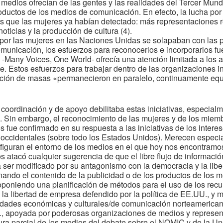
edios ofrecían de las gentes y las realidades del Tercer Mundo
roductos de los medios de comunicación. En efecto, la lucha po
las que las mujeres ya habían detectado: más representaciones r
oticias y la producción de cultura (4).
por las mujeres en las Naciones Unidas se solapaban con las
omunicación, los esfuerzos para reconocerlos e incorporarlos f
-Many Voices, One World- ofrecía una atención limitada a los a
. Estos esfuerzos para trabajar dentro de las organizaciones 
ción de masas «permanecieron en paralelo, continuamente equi
e coordinación y de apoyo debilitaba estas iniciativas, especia
. Sin embargo, el reconocimiento de las mujeres y de los miemb
s fue confirmado en su respuesta a las iniciativas de los inte
occidentales (sobre todo los Estados Unidos). Merecen especial
figuran el entorno de los medios en el que hoy nos encontramo
atacó cualquier sugerencia de que el libre flujo de información,
ser modificado por su antagonismo con la democracia y la libert
onando el contenido de la publicidad o de los productos de los 
oponiendo una planificación de métodos para el uso de los recu
e la libertad de empresa defendido por la política de EE.UU., y 
vidades económicas y culturales/de comunicación norteamericana
., apoyada por poderosas organizaciones de medios y represen
tura parcial de los medios del debate sobre el NOMIC y de la U