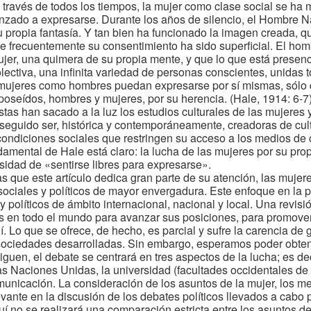
 través de todos los tiempos, la mujer como clase social se ha
zado a expresarse. Durante los años de silencio, el Hombre Na
u propia fantasía. Y tan bien ha funcionado la imagen creada, 
 frecuentemente su consentimiento ha sido superficial. El hom
 mujer, una quimera de su propia mente, y que lo que está presenc
olectiva, una infinita variedad de personas conscientes, unidas 
 mujeres como hombres puedan expresarse por sí mismas, sólo 
poseídos, hombres y mujeres, por su herencia. (Hale, 1914: 6-7)
stas han sacado a la luz los estudios culturales de las mujere
eguido ser, histórica y contemporáneamente, creadoras de cult
s condiciones sociales que restringen su acceso a los medios de 
amental de Hale está claro: la lucha de las mujeres por su pro
sidad de «sentirse libres para expresarse».
s que este artículo dedica gran parte de su atención, las muje
sociales y políticos de mayor envergadura. Este enfoque en la 
y políticos de ámbito internacional, nacional y local. Una revis
s en todo el mundo para avanzar sus posiciones, para promover
. Lo que se ofrece, de hecho, es parcial y sufre la carencia de 
 sociedades desarrolladas. Sin embargo, esperamos poder obtene
siguen, el debate se centrará en tres aspectos de la lucha; es de
as Naciones Unidas, la universidad (facultades occidentales de 
nicación. La consideración de los asuntos de la mujer, los m
evante en la discusión de los debates políticos llevados a cabo 
í no se realizará una comparación estricta entre los asuntos de