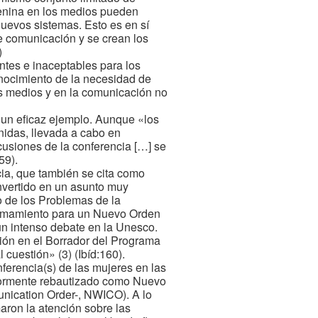
menina en los medios pueden
nuevos sistemas. Esto es en sí
de comunicación y se crean los
)
tes e inaceptables para los
onocimiento de la necesidad de
os medios y en la comunicación no
e un eficaz ejemplo. Aunque «los
idas, llevada a cabo en
cusiones de la conferencia […] se
59).
cia, que también se cita como
nvertido en un asunto muy
io de los Problemas de la
llamamiento para un Nuevo Orden
 un intenso debate en la Unesco.
ación en el Borrador del Programa
cuestión» (3) (Ibíd:160).
ferencia(s) de las mujeres en las
riormente rebautizado como Nuevo
nication Order-, NWICO). A lo
aron la atención sobre las