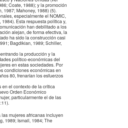
986; Coate, 1988); y la promoción
h, 1987; Mahoney, 1988) (5).
cionales, especialmente el NOMIC,
1984). Esta respuesta política y,
 comunicación han debilitado a los
ión alejan, de forma efectiva, la
ltado ha sido la construcción casi
91; Bagdikian, 1989; Schiller,
entrando la producción y la
dades político-económicas del
ujeres en estas sociedades. Por
iles condiciones económicas en
años 80, frenarían los esfuerzos
en el contexto de la crítica
 Nuevo Orden Económico
ujer, particularmente el de las
:11).
 las mujeres africanas incluyen
, 1989; Ismail, 1984; The