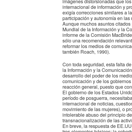
imágenes distorsionadas que los m
internacional de información y p
exigía correcciones similares a 
participación y autonomía en las n
Aunque muchos asuntos citados 
Mundial de la Información y la C
informe de la Comisión MacBride 
sólo una recomendación relevante
reformar los medios de comunica
también Roach, 1990).
Con toda seguridad, esta falta d
la Información y la Comunicación
desarrollo del poder de los medio
comunicación y de los gobiernos 
reacción general, puesto que con
El gobierno de los Estados Unidos 
período de posguerra, necesitaba 
internacional de noticias, cuesti
movimiento de las mujeres), o pr
intolerable abuso del principio d
transnacionalización de las acti
En breve, la respuesta de EE.UU
tres elementos básicos: la cober