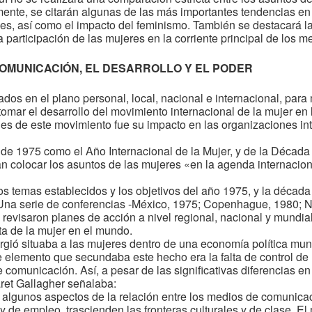
lmente, se citarán algunas de las más importantes tendencias 
es, así como el impacto del feminismo. También se destacará la
la participación de las mujeres en la corriente principal de los
COMUNICACIÓN, EL DESARROLLO Y EL PODER
dos en el plano personal, local, nacional e internacional, para m
 tomar el desarrollo del movimiento internacional de la mujer e
es de este movimiento fue su impacto en las organizaciones inte
de 1975 como el Año Internacional de la Mujer, y de la Década
n colocar los asuntos de las mujeres «en la agenda internacio
los temas establecidos y los objetivos del año 1975, y la décad
Una serie de conferencias -México, 1975; Copenhague, 1980; Na
y revisaron planes de acción a nivel regional, nacional y mundial
a de la mujer en el mundo.
rgió situaba a las mujeres dentro de una economía política mun
 elemento que secundaba este hecho era la falta de control de 
comunicación. Así, a pesar de las significativas diferencias en
ret Gallagher señalaba:
 algunos aspectos de la relación entre los medios de comunica
y de empleo, trascienden las fronteras culturales y de clase. E