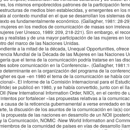
eres, los mismos empobrecidos patrones de la participación fe
 estructuras de medios bien establecidas, y emergentes en los 
ala al contexto mundial en el que se desarrollan los sistemas 
ntexto es fundamentalmente económico. (Gallagher, 1981: 28-29
mujeres en los medios de comunicación de masas son irrelevan
mujeres (ver Unesco, 1989: 209, 218-221). Sin embargo, el rec
s y realistas y de una mayor participación de las mujeres en l
ntro del marco de las Naciones Unidas.
ondiente a la mitad de la década, Unequal Opportunities, ofrec
encia Mundial de la Década de las Mujeres en las Naciones Un
ería que el tema de la comunicación podría tratarse en las dis
tes sobre comunicación en la Conferencia». (Gallagher, 1981:1
e determinante en la organización del programa de la conferen
agher es que «en 1980 el tema de la comunicación se había co
acional». El informe de la Comisión Internacional para el Estud
ide) se publicó en 1980, y se había convertido, junto con el 
OII (New International Information Order, NIIO), en el centro de
 intentos por fortalecer «las propuestas relativas a la comunic
a causa de la reticencia gubernamental a verse enredado en tal 
te, la discusión de los asuntos de la comunicación en la(s) con
 la propuesta de las naciones en desarrollo de un NOII (poste
 y la Comunicación, NOMIC -New World Information and Commu
s miembros de la comunidad de países en vías de desarrollo llam