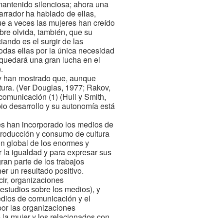
 mantenido silenciosa; ahora una
rrador ha hablado de ellas,
que a veces las mujeres han creído
bre olvida, también, que su
iando es el surgir de las
todas ellas por la única necesidad
quedará una gran lucha en el
.
s y han mostrado que, aunque
ura. (Ver Douglas, 1977; Rakov,
comunicación (1) (Hull y Smith,
pio desarrollo y su autonomía está
res han incorporado los medios de
producción y consumo de cultura
ión global de los enormes y
 la igualdad y para expresar sus
gran parte de los trabajos
r un resultado positivo.
cir, organizaciones
estudios sobre los medios), y
edios de comunicación y el
por las organizaciones
 la mujer y los relacionados con