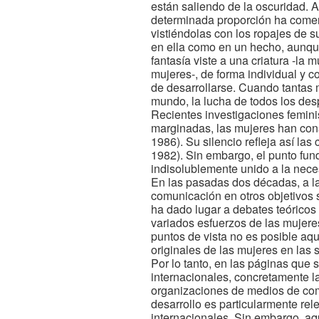
están saliendo de la oscuridad. A
determinada proporción ha comen
vistiéndolas con los ropajes de s
en ella como en un hecho, aunque
fantasía viste a una criatura -la
mujeres-, de forma individual y c
de desarrollarse. Cuando tantas
mundo, la lucha de todos los des
Recientes investigaciones femini
marginadas, las mujeres han cons
1986). Su silencio refleja así la
1982). Sin embargo, el punto fund
indisolublemente unido a la nece
En las pasadas dos décadas, a la
comunicación en otros objetivos 
ha dado lugar a debates teóricos 
variados esfuerzos de las mujere
puntos de vista no es posible aquí
originales de las mujeres en las
Por lo tanto, en las páginas que 
internacionales, concretamente l
organizaciones de medios de comu
desarrollo es particularmente rel
internacionales. Sin embargo, aqu