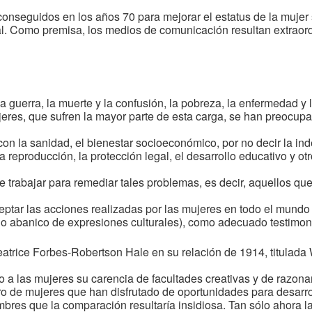
conseguidos en los años 70 para mejorar el estatus de la mujer 
al. Como premisa, los medios de comunicación resultan extrao
guerra, la muerte y la confusión, la pobreza, la enfermedad y l
jeres, que sufren la mayor parte de esta carga, se han preocu
on la sanidad, el bienestar socioeconómico, por no decir la i
la reproducción, la protección legal, el desarrollo educativo y
e trabajar para remediar tales problemas, es decir, aquellos qu
eptar las acciones realizadas por las mujeres en todo el mundo (
io abanico de expresiones culturales), como adecuado testimoni
Beatrice Forbes-Robertson Hale en su relación de 1914, titula
a las mujeres su carencia de facultades creativas y de razon
o de mujeres que han disfrutado de oportunidades para desarr
ombres que la comparación resultaría insidiosa. Tan sólo ahora l