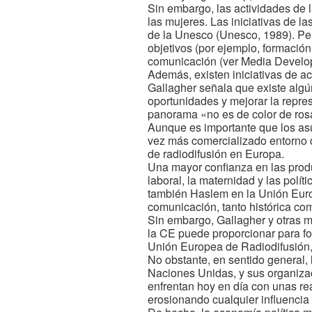
Sin embargo, las actividades de 
las mujeres. Las iniciativas de l
de la Unesco (Unesco, 1989). Per
objetivos (por ejemplo, formaci
comunicación (ver Media Develop
Además, existen iniciativas de a
Gallagher señala que existe algú
oportunidades y mejorar la repr
panorama «no es de color de rosa»
Aunque es importante que los asu
vez más comercializado entorno d
de radiodifusión en Europa.
Una mayor confianza en las prod
laboral, la maternidad y las políti
también Haslem en la Unión Europ
comunicación, tanto histórica co
Sin embargo, Gallagher y otras mu
la CE puede proporcionar para fom
Unión Europea de Radiodifusión,
No obstante, en sentido general, 
Naciones Unidas, y sus organizac
enfrentan hoy en día con unas rea
erosionando cualquier influencia 