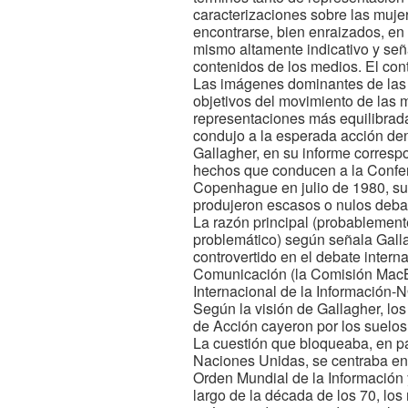
caracterizaciones sobre las muj
encontrarse, bien enraizados, en
mismo altamente indicativo y señ
contenidos de los medios. El co
Las imágenes dominantes de las 
objetivos del movimiento de las 
representaciones más equilibrada
condujo a la esperada acción de
Gallagher, en su informe corresp
hechos que conducen a la Confer
Copenhague en julio de 1980, sug
produjeron escasos o nulos deba
La razón principal (probablement
problemático) según señala Gall
controvertido en el debate intern
Comunicación (la Comisión MacBr
Internacional de la Información-N
Según la visión de Gallagher, los
de Acción cayeron por los suelos 
La cuestión que bloqueaba, en par
Naciones Unidas, se centraba en
Orden Mundial de la Información
largo de la década de los 70, lo