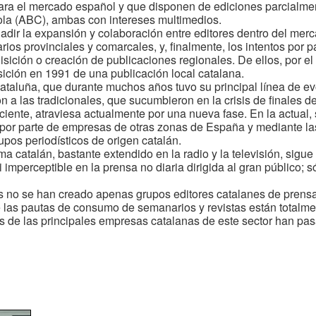
ara el mercado español y que disponen de ediciones parcialme
la (ABC), ambas con intereses multimedios.
ñadir la expansión y colaboración entre editores dentro del me
ios provinciales y comarcales, y, finalmente, los intentos por p
sición o creación de publicaciones regionales. De ellos, por e
isición en 1991 de una publicación local catalana.
Cataluña, que durante muchos años tuvo su principal línea de ev
a las tradicionales, que sucumbieron en la crisis de finales de
iente, atraviesa actualmente por una nueva fase. En la actual,
 por parte de empresas de otras zonas de España y mediante las 
upos periodísticos de origen catalán.
ma catalán, bastante extendido en la radio y la televisión, sig
i imperceptible en la prensa no diaria dirigida al gran público; 
os no se han creado apenas grupos editores catalanes de prensa
 las pautas de consumo de semanarios y revistas están totalme
 de las principales empresas catalanas de este sector han pasa