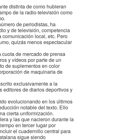
tante distinta de como hubieran
campo de la radio-televisión como
mo.
número de periodistas, ha
io y de televisión, competencia
a comunicación local, etc. Pero
nsumo, quizás menos espectacular
la cuota de mercado de prensa
bros y vídeos por parte de un
nto de suplementos en color
corporación de maquinaria de
scrito exclusivamente a la
 editores de diarios deportivos y
 ido evolucionando en los últimos
educción notable del texto. Ello
a cierta uniformización.
lera y las que nacieron durante la
tiempo en tercer lugar por
cluir el cuadernillo central para
catalana sigue siendo