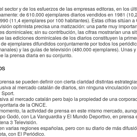
 sector y de los esfuerzos de las empresas editoras, en los últ
inamente: de 610.000 ejemplares diarios vendidos en 1981 (10,
90 (11,4 ejemplares por 100 habitantes). Estas cifras sitúan 
visión optimista precisa una matización: una parte muy importan
s dominicales; sin su contribución, las cifras mostrarían una s
ue las ediciones dominicales de los diarios constituyen la prime
 de ejemplares difundidos conjuntamente por todos los periódico
ales) y las guías de televisión (480.000 ejemplares). Unas y o
 la prensa diaria en su conjunto.
OS
 prensa se pueden definir con cierta claridad distintas estrategi
siva al mercado catalán de diarios, sin ninguna vinculación c
 Sport.
siva al mercado catalán pero bajo la propiedad de una corpora
yoritaria de la ONCE.
momento, la actividad de prensa en este mismo mercado, aunqu
po Godó, con La Vanguardia y El Mundo Deportivo, en prensa e
tena 3 Televisión.
en varias regiones españolas, pero con su diario de más difusió
ta, con El Periódico.