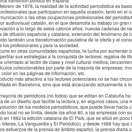
lena transición política en España.
ebrero de 1978, la realidad de la actividad periodística es bas
rofesionales que participaron en aquella ocasión, tanto en el 
omunicación o las otras ocupaciones profesionales del periodis
r audiovisual catalán, en el que desarrolla su trabajo un gran 
ación a lo largo de estos catorce años: nuevas cadenas de rad
s de difusión española y catalana, extensión del fenómeno de l
bido también una transformación paulatina de la oferta y el co
 los profesionales y para la sociedad.
ocurre en otras comunidades españolas, la lucha por aumentar 
 perfilar sus estrategias a la conquista de lectores: regalos de li
 orientado al lector de clase y nivel cultural medios; lanzamie
cículos coleccionables por parte de la mayoría de empresas; in
 color en las páginas de información, etc.
ducto más atractivo a los lectores potenciales no se han circun
itada en Barcelona, sino que está alcanzando actualmente a los
a mayoría de periódicos (no todos) que se editan en Cataluña ha
 de un diseño que facilite la lectura y, en algunos casos, una r
olución de los modelos periodísticos, que puede llevar hacia un
o local no se limita, desde los años 80, a las empresas con so
umó en 1982 la edición catalana de El País, que se situó en poco 
 líderes, La Vanguardia y El Periódico), y desde 1988 hay que in
s esfuerzos de la prensa de ámbito español, la prensa diaria 