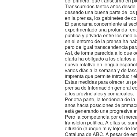
del primero, que transcurrió en p
Transcurridos tantos años desde f
deseado una buena parte de los p
en la prensa, los gabinetes de c
El panorama concerniente al secto
experimentado una profunda renov
pública y privada entre los medio
en el entorno de la prensa ha ha
pero de igual transcendencia para
Así, de forma parecida a lo que 
diaria ha obligado a los diarios a
nuevo rotativo en lengua española
varios días a la semana y de fas
imprenta que permite introducir el
Estas medidas para ofrecer un pro
prensa de información general ed
a los provinciales y comarcales.
Por otra parte, la tendencia de l
años hacia posiciones de primacía
está generando una progresiva ev
Pero la competencia por el mercad
transición política. A ellas se s
difusión (aunque muy lejos de los
Cataluña de ABC. A pesar de esto