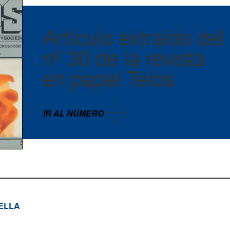
Artículo extraído del
nº 30 de la revista
en papel Telos
IR AL NÚMERO
ELLA