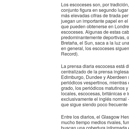
Los escoceses son, por tradición
conjunto figura en segundo lugar
más elevadas cifras de tirada per 
juegan un importante papel en el
que pueden obtenerse en Londre
escoceses. Algunas de estas cabe
predominantemente deportivas, o
Bretaña, el Sun, saca a la luz u
en general, los escoceses siguen
Record).
La prensa diaria escocesa está d
centralizado de la prensa ingles
Edimburgo, Dundee y Aberdeen so
periódicos vespertinos, mientras
grado, los periódicos matutinos y
locales, escocesas, británicas e i
exclusivamente el inglés normal -
que sigue siendo poco frecuente e
Entre los diarios, el Glasgow He
mucho tiempo medios rivales, fu
buscan una cobertura informada 