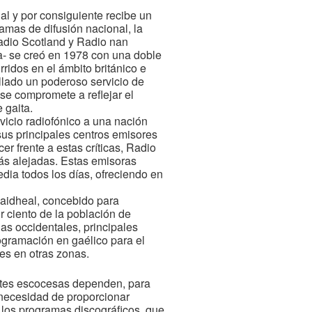
al y por consiguiente recibe un
amas de difusión nacional, la
adio Scotland y Radio nan
a- se creó en 1978 con una doble
rridos en el ámbito británico e
llado un poderoso servicio de
se compromete a reflejar el
 gaita.
vicio radiofónico a una nación
sus principales centros emisores
r frente a estas críticas, Radio
ás alejadas. Estas emisoras
dia todos los días, ofreciendo en
aidheal, concebido para
r ciento de la población de
as occidentales, principales
ogramación en gaélico para el
es en otras zonas.
entes escocesas dependen, para
a necesidad de proporcionar
los programas discográficos, que