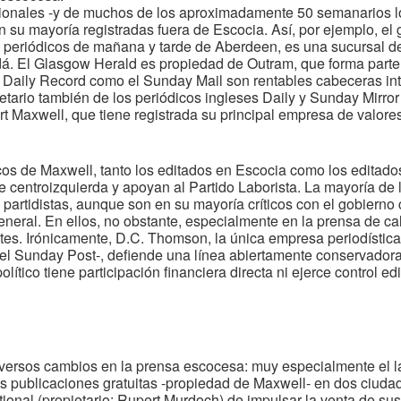
cionales -y de muchos de los aproximadamente 50 semanarios lo
u mayoría registradas fuera de Escocia. Así, por ejemplo, el
s periódicos de mañana y tarde de Aberdeen, es una sucursal d
á. El Glasgow Herald es propiedad de Outram, que forma parte 
el Daily Record como el Sunday Mail son rentables cabeceras i
ietario también de los periódicos ingleses Daily y Sunday Mirro
rt Maxwell, que tiene registrada su principal empresa de valor
icos de Maxwell, tanto los editados en Escocia como los editado
 centroizquierda y apoyan al Partido Laborista. La mayoría de l
artidistas, aunque son en su mayoría críticos con el gobierno
eneral. En ellos, no obstante, especialmente en la prensa de c
entes. Irónicamente, D.C. Thomson, la única empresa periodísti
el Sunday Post-, defiende una línea abiertamente conservadora. 
lítico tiene participación financiera directa ni ejerce control ed
versos cambios en la prensa escocesa: muy especialmente el l
 publicaciones gratuitas -propiedad de Maxwell- en dos ciudad
tional (propietario: Rupert Murdoch) de impulsar la venta de su