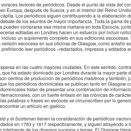
, voraces lectores de periódicos. Desde el punto de vista del 
 en Europa, después de Suecia, y en el interior del Reino Unid
cápita. Los periódicos siguen contribuyendo a la elaboración del
 debate de los asuntos de mayor importancia. Toda la gama de 
s pueden comprarse esa misma mañana en toda Escocia, junto 
ceras editadas en Londres hacen un esfuerzo por incluir notic
 incluso un suplemento completo en sus ediciones escocesas. 
na versión escocesa en sus oficinas de Glasgow, como antaño sol
 prefiriendo leer periódicos «redactados, impresos y editados e
ispersa en las cuatro mayores ciudades. En este sentido, contra
a, que ha estado dominado por Londres durante la mayor parte de
n centros de producción de periódicos matutinos y también, ju
 que los periódicos dominicales se publican tanto en Glasgow
 dominicales tratan de presentar una combinación de informacio
nternacionales, con un fuerte énfasis en las crónicas de carácter
las palabras o frases en escocés se circunscriben por lo general
ncontrar un artículo en gaélico.
rald y el Scotsman tienen la consideración de periódicos nacio
ndados en 1783 y 1817 respectivamente, y siguen atrayendo a l
e inteligente de los diversos sucesos y temas. El Glasgow Her