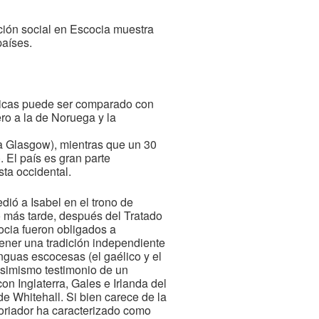
ión social en Escocia muestra
países.
sicas puede ser comparado con
ro a la de Noruega y la
ra Glasgow), mientras que un 30
 El país es gran parte
sta occidental.
dió a Isabel en el trono de
o más tarde, después del Tratado
ocia fueron obligados a
tener una tradición independiente
enguas escocesas (el gaélico y el
 asimismo testimonio de un
on Inglaterra, Gales e Irlanda del
e Whitehall. Si bien carece de la
toriador ha caracterizado como