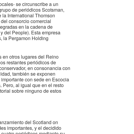
cales- se circunscribe a un
 grupo de periódicos Scotsman,
e la International Thomson
del consorcio comercial
ntegradas en la cadena de
r y del People). Esta empresa
es, la Pergamon Holding
s en otros lugares del Reino
os restantes periódicos de
 conservador, en consonancia con
alidad, también se exponen
ca importante con sede en Escocia
Pero, al igual que en el resto
itorial sobre ninguno de estos
anzamiento del Scotland on
es importantes, y el decidido
s cuatro periódicos mediante su