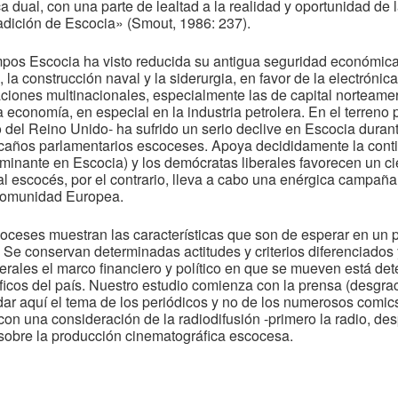
 dual, con una parte de lealtad a la realidad y oportunidad de
radición de Escocia» (Smout, 1986: 237).
empos Escocia ha visto reducida su antigua seguridad económica
la construcción naval y la siderurgia, en favor de la electrónica,
aciones multinacionales, especialmente las de capital norteamer
 economía, en especial en la industria petrolera. En el terreno p
o del Reino Unido- ha sufrido un serio declive en Escocia duran
scaños parlamentarios escoceses. Apoya decididamente la conti
dominante en Escocia) y los demócratas liberales favorecen un c
l escocés, por el contrario, lleva a cabo una enérgica campaña
 Comunidad Europea.
ceses muestran las características que son de esperar en un 
e conservan determinadas actitudes y criterios diferenciados 
rales el marco financiero y político en que se mueven está det
áficos del país. Nuestro estudio comienza con la prensa (desgr
dar aquí el tema de los periódicos y no de los numerosos comics
n una consideración de la radiodifusión -primero la radio, desp
 sobre la producción cinematográfica escocesa.