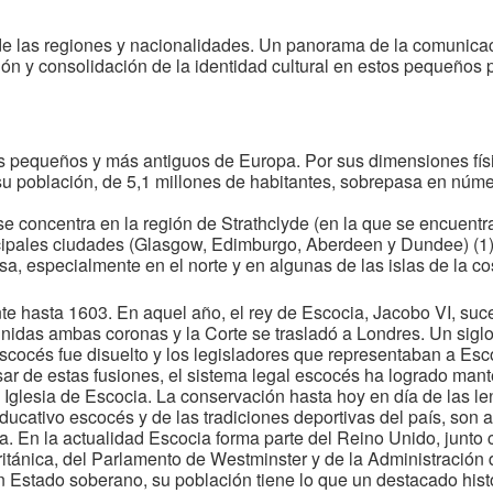
e las regiones y nacionalidades. Un panorama de la comunicac
ción y consolidación de la identidad cultural en estos pequeños 
s pequeños y más antiguos de Europa. Por sus dimensiones fí
 su población, de 5,1 millones de habitantes, sobrepasa en núme
 se concentra en la región de Strathclyde (en la que se encuent
incipales ciudades (Glasgow, Edimburgo, Aberdeen y Dundee) (1).
, especialmente en el norte y en algunas de las islas de la co
e hasta 1603. En aquel año, el rey de Escocia, Jacobo VI, suce
 unidas ambas coronas y la Corte se trasladó a Londres. Un sigl
scocés fue disuelto y los legisladores que representaban a Esc
sar de estas fusiones, el sistema legal escocés ha logrado man
 la Iglesia de Escocia. La conservación hasta hoy en día de las l
educativo escocés y de las tradiciones deportivas del país, son
. En la actualidad Escocia forma parte del Reino Unido, junto c
itánica, del Parlamento de Westminster y de la Administración d
un Estado soberano, su población tiene lo que un destacado his