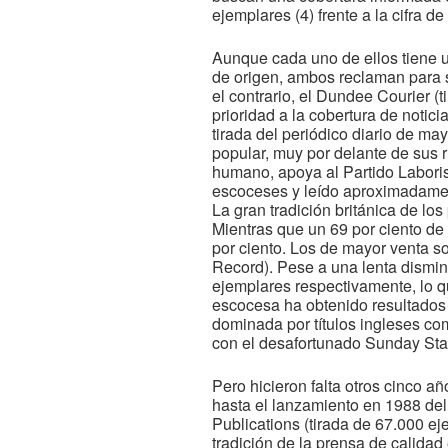
ejemplares (4) frente a la cifra 
Aunque cada uno de ellos tiene u
de origen, ambos reclaman para s
el contrario, el Dundee Courier 
prioridad a la cobertura de notic
tirada del periódico diario de m
popular, muy por delante de sus r
humano, apoya al Partido Laboris
escoceses y leído aproximadament
La gran tradición británica de l
Mientras que un 69 por ciento de 
por ciento. Los de mayor venta so
Record). Pese a una lenta disminu
ejemplares respectivamente, lo q
escocesa ha obtenido resultados 
dominada por títulos ingleses co
con el desafortunado Sunday Sta
Pero hicieron falta otros cinco a
hasta el lanzamiento en 1988 de
Publications (tirada de 67.000 e
tradición de la prensa de calidad