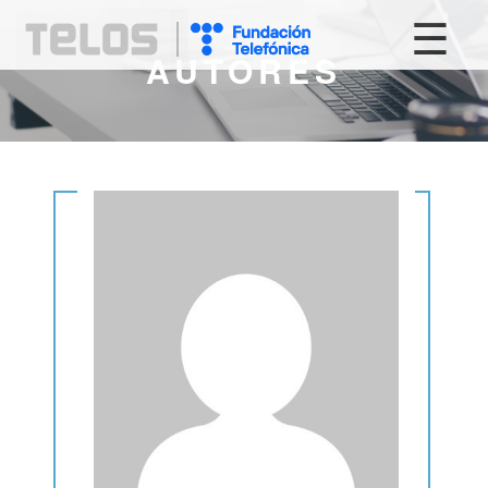
☰
AUTORES