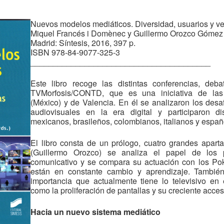
Nuevos modelos mediáticos. Diversidad, usuarios y v
Miquel Francés i Domènec y Guillermo Orozco Gómez 
Madrid: Síntesis, 2016, 397 p.
ISBN 978-84-9077-325-3
________________________________________
Este libro recoge las distintas conferencias, deb
TVMorfosis/CONTD, que es una iniciativa de las
(México) y de Valencia. En él se analizaron los desa
audiovisuales en la era digital y participaron dis
mexicanos, brasileños, colombianos, italianos y españ
El libro consta de un prólogo, cuatro grandes apart
(Guillermo Orozco) se analiza el papel de los
comunicativo y se compara su actuación con los Po
están en constante cambio y aprendizaje. También 
importancia que actualmente tiene lo televisivo en 
como la proliferación de pantallas y su creciente acces
Hacia un nuevo sistema mediático