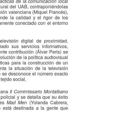
cticas de la comunicación local
ural del UAB, contraponiéndolas
sión valenciana (Miquel Francés),
de la calidad y el rigor de los
namente conectado con el entorno
levisión digital de proximidad.
do sus servicios informativos,
nte contribución (Álvar Peris) se
olución de la política audiovisual
ticas para la construcción de un
a la situación de la televisión
ue se desconoce el número exacto
ejido social.
liana
Il Comimissario Montalbano
olicial y se detalla que su éxito
a es
Mad Men
(Yolanda Cabrera,
e está destinada a la gente que