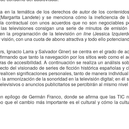
ra en la temática de los derechos de autor de los contenido
 (Margarita Landete) y se menciona cómo la ineficiencia de l
vía contractual con unos acuerdos que no son negociables po
las televisiones consigan una serie de minutos de emisión 
en la programación de la televisión
on line
(Jessica Izquier
 visión, con una cuota de abono atractiva y todo ello potencia
rs, Ignacio Larra y Salvador Giner) se centra en el grado de a
firmando que tanto la navegación por los sitios web como el ac
reras de accesibilidad. A continuación se realiza un análisis so
fecto del visionado de series de ficción histórica españolas y 
 realicen significaciones personales, tanto de manera individual 
n la armonización de la sonoridad en la televisión digital; en é
elevisivos o anuncios publicitarios se percibirán al mismo nivel
on un epílogo de Germán Franco, donde se afirma que las TI
 que el cambio más importante es el cultural y cómo la cultura