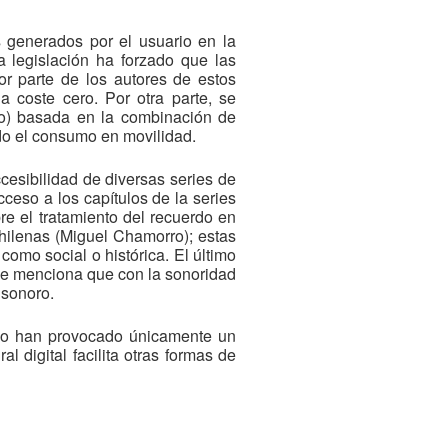
s generados por el usuario en la
a legislación ha forzado que las
r parte de los autores de estos
a coste cero. Por otra parte, se
do) basada en la combinación de
ndo el consumo en movilidad.
ccesibilidad de diversas series de
ceso a los capítulos de la series
bre el tratamiento del recuerdo en
chilenas (Miguel Chamorro); estas
como social o histórica. El último
l se menciona que con la sonoridad
 sonoro.
C no han provocado únicamente un
l digital facilita otras formas de