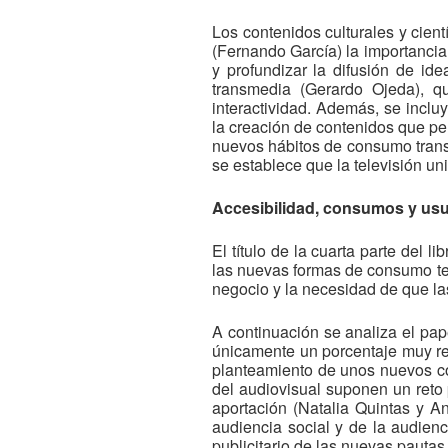
Los contenidos culturales y cientí
(Fernando García) la importancia
y profundizar la difusión de id
transmedia (Gerardo Ojeda), q
interactividad. Además, se inclu
la creación de contenidos que per
nuevos hábitos de consumo transm
se establece que la televisión un
Accesibilidad, consumos y usu
El título de la cuarta parte del 
las nuevas formas de consumo tel
negocio y la necesidad de que la
A continuación se analiza el pap
únicamente un porcentaje muy red
planteamiento de unos nuevos co
del audiovisual suponen un reto 
aportación (Natalia Quintas y 
audiencia social y de la audien
publicitario de las nuevas pauta