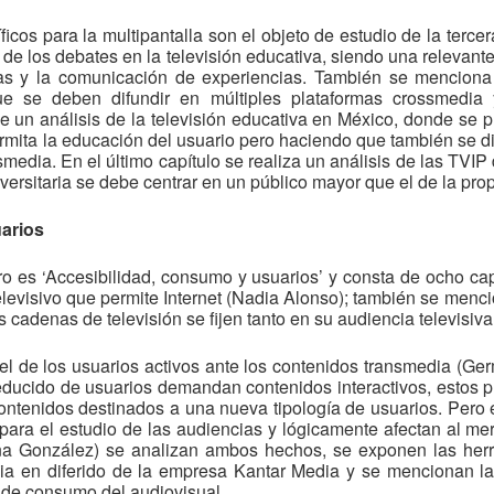
ficos para la multipantalla son el objeto de estudio de la tercer
 de los debates en la televisión educativa, siendo una relevant
eas y la comunicación de experiencias. También se menciona
ue se deben difundir en múltiples plataformas crossmedia 
ye un análisis de la televisión educativa en México, donde se 
mita la educación del usuario pero haciendo que también se div
edia. En el último capítulo se realiza un análisis de las TVIP
iversitaria se debe centrar en un público mayor que el de la pro
arios
libro es ‘Accesibilidad, consumo y usuarios’ y consta de ocho c
evisivo que permite Internet (Nadia Alonso); también se menc
s cadenas de televisión se fijen tanto en su audiencia televisi
el de los usuarios activos ante los contenidos transmedia (G
ucido de usuarios demandan contenidos interactivos, estos pu
ntenidos destinados a una nueva tipología de usuarios. Per
para el estudio de las audiencias y lógicamente afectan al merc
Ana González) se analizan ambos hechos, se exponen las herr
cia en diferido de la empresa Kantar Media y se mencionan l
s de consumo del audiovisual.