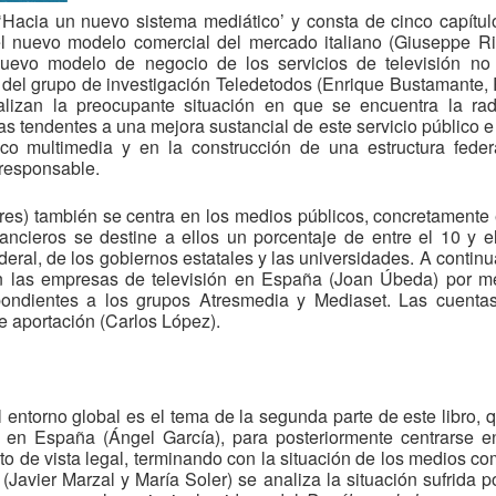
o ‘Hacia un nuevo sistema mediático’ y consta de cinco capítu
 el nuevo modelo comercial del mercado italiano (Giuseppe Ric
nuevo modelo de negocio de los servicios de televisión no
 del grupo de investigación Teledetodos (Enrique Bustamante,
izan la preocupante situación en que se encuentra la rad
as tendentes a una mejora sustancial de este servicio público e
ico multimedia y en la construcción de una estructura feder
 responsable.
orres) también se centra en los medios públicos, concretament
ncieros se destine a ellos un porcentaje de entre el 10 y e
ederal, de los gobiernos estatales y las universidades. A conti
n las empresas de televisión en España (Joan Úbeda) por me
pondientes a los grupos Atresmedia y Mediaset. Las cuenta
e aportación (Carlos López).
l entorno global es el tema de la segunda parte de este libro
ón en España (Ángel García), para posteriormente centrarse 
o de vista legal, terminando con la situación de los medios com
(Javier Marzal y María Soler) se analiza la situación sufrida po