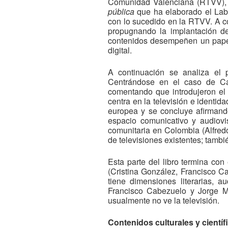
Comunidad Valenciana (RTVV), 
pública
que ha elaborado el Lab
con lo sucedido en la RTVV. A co
propugnando la implantación de
contenidos desempeñen un papel 
digital.
A continuación se analiza el p
Centrándose en el caso de Can
comentando que introdujeron el c
centra en la televisión e identid
europea y se concluye afirmando
espacio comunicativo y audiovi
comunitaria en Colombia (Alfred
de televisiones existentes; tambi
Esta parte del libro termina con 
(Cristina González, Francisco Ca
tiene dimensiones literarias, a
Francisco Cabezuelo y Jorge Mi
usualmente no ve la televisión.
Contenidos culturales y científi