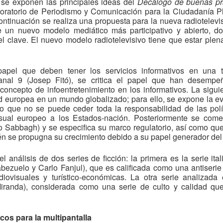
se exponen las principales ideas del
Decálogo de buenas prá
oratorio de Periodismo y Comunicación para la Ciudadanía Pl
ntinuación se realiza una propuesta para la nueva radiotelevi
 un nuevo modelo mediático más participativo y abierto, don
clave. El nuevo modelo radiotelevisivo tiene que estar ple
apel que deben tener los servicios informativos en una te
al 9 (Josep Fitó), se critica el papel que han desempeña
oncepto de infoentretenimiento en los informativos. La siguie
ad europea en un mundo globalizado; para ello, se expone la ev
 que no se puede ceder toda la responsabilidad de las polí
sual europeo a los Estados-nación. Posteriormente se coment
o Sabbagh) y se especifica su marco regulatorio, así como q
én se propugna su crecimiento debido a su papel generador del t
el análisis de dos series de ficción: la primera es la serie ita
bezuelo y Carlo Fanjul), que es calificada como una antiserie p
udiovisuales y turístico-económicas. La otra serie analizad
randa), considerada como una serie de culto y calidad qu
cos para la multipantalla