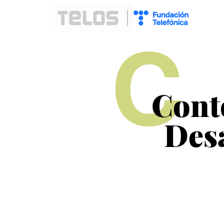
C
Cont
Desa