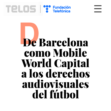
☰
D
De Barcelona
como Mobile
World Capital
a los derechos
audiovisuales
del fútbol