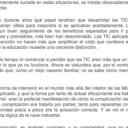
ntemente sucede en estas situaciones, se insista obcecadamen
rse.
 durante años qué papel tendrían que desarrollar las TIC
serían útiles para mejorarla si se aplicaban acertadamente. L
r un buen seguimiento de los beneficios esperados para ir 
ales y previsibles, más bien han desorientado. Las TIC aplica
vención no hacen más que amplificar el ruido que contiene e
e la educación muestre una creciente disfunción.
de tiempo el comenzar a percibir que las TIC eran más que un 
r lo que ya no funciona. Ahora se vislumbra que, por el contra
 que, como un viejo caserón familiar, no se sabe cómo mant
forma de intervenir en el mundo más allá del interior de las fá
cado, y que la forma por tanto de actuar eficazmente era trat
rial- eran la perfecta manifestación de cómo la complicación s
complicación era tratarla por partes; tanto para repararlas c
ontaje pieza a pieza era la actuación correcta. Y se vio 
a lógica de la nave industrial.
licado, es también complejo; y la complejidad -que no e