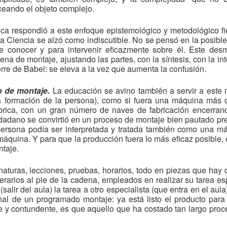
ceando el objeto complejo.
ica respondió a este enfoque epistemológico y metodológico fi
 Ciencia se alzó como indiscutible. No se pensó en la posible
e conocer y para intervenir eficazmente sobre él. Este de
ena de montaje, ajustando las partes, con la síntesis, con la int
orre de Babel: se eleva a la vez que aumenta la confusión.
 de montaje.
La educación se avino también a servir a este
 la formación de la persona), como si fuera una máquina más
rica, con un gran número de naves de fabricación encerran
dadano se convirtió en un proceso de montaje bien pautado pr
ersona podía ser interpretada y tratada también como una m
quina. Y para que la producción fuera lo más eficaz posible, e
ntaje.
naturas, lecciones, pruebas, horarios, todo en piezas que hay
arios al pie de la cadena, empleados en realizar su tarea esp
lir del aula) la tarea a otro especialista (que entra en el aula
inal de un programado montaje: ya está listo el producto para 
 y contundente, es que aquello que ha costado tan largo proce