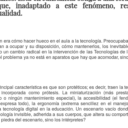
que, inadaptado a este fenómeno, re
ualidad.
 era cómo hacer hueco en el aula a la tecnología. Preocupaba
an a ocupar y su disposición, cómo mantenerlos, los inevitab
 un cambio radical en la intervención de las Tecnologías de 
el problema ya no está en aparatos que hay que acomodar, sino
ncipal característica es que son protéticos; es decir, traen la 
- incorporada como prótesis. La miniaturización (más pres
o o ningún mantenimiento especial), la accesibilidad (el fe
 expresa todo), la ergonomía (extrema sencillez en el manej
a tecnología digital en la educación. Un escenario vacío dond
ología invisible, adherida a sus cuerpos, que altera su comp
iedra del escenario, sino los intérpretes?