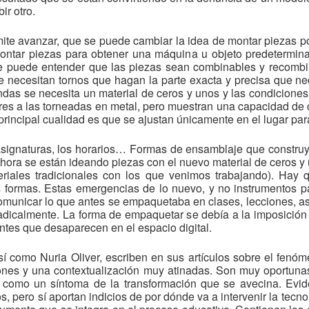
ir otro.
ite avanzar, que se puede cambiar la idea de montar piezas p
ontar piezas para obtener una máquina u objeto predetermina
se puede entender que las piezas sean combinables y recomb
se necesitan tornos que hagan la parte exacta y precisa que n
ndas se necesita un material de ceros y unos y las condicion
iores a las torneadas en metal, pero muestran una capacidad d
rincipal cualidad es que se ajustan únicamente en el lugar par
s asignaturas, los horarios… Formas de ensamblaje que constru
hora se están ideando piezas con el nuevo material de ceros y
riales tradicionales con los que venimos trabajando). Hay 
formas. Estas emergencias de lo nuevo, y no instrumentos par
omunicar lo que antes se empaquetaba en clases, lecciones, a
dicalmente. La forma de empaquetar se debía a la imposición 
tes que desaparecen en el espacio digital.
así como Nuria Oliver, escriben en sus artículos sobre el fen
ones y una contextualización muy atinadas. Son muy oportun
 como un síntoma de la transformación que se avecina. Ev
s, pero sí aportan indicios de por dónde va a intervenir la tecno