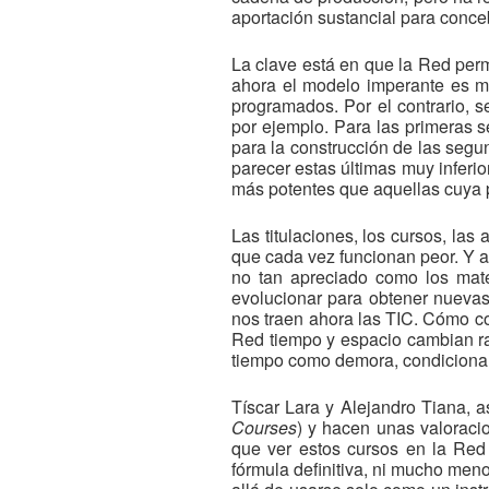
aportación sustancial para conceb
La clave está en que la Red perm
ahora el modelo imperante es m
programados. Por el contrario, 
por ejemplo. Para las primeras 
para la construcción de las segu
parecer estas últimas muy infer
más potentes que aquellas cuya p
Las titulaciones, los cursos, la
que cada vez funcionan peor. Y a
no tan apreciado como los mate
evolucionar para obtener nuevas 
nos traen ahora las TIC. Cómo c
Red tiempo y espacio cambian ra
tiempo como demora, condicionan
Tíscar Lara y Alejandro Tiana, 
Courses
) y hacen unas valoraci
que ver estos cursos en la Red
fórmula definitiva, ni mucho meno