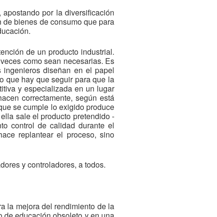
 apostando por la diversificación
ión de bienes de consumo que para
ducación.
tención de un producto industrial.
s veces como sean necesarias. Es
s ingenieros diseñan en el papel
mo que hay que seguir para que la
tiva y especializada en un lugar
hacen correctamente, según está
 que se cumple lo exigido produce
ella sale el producto pretendido -
o control de calidad durante el
ace replantear el proceso, sino
ores y controladores, a todos.
a la mejora del rendimiento de la
o de educación obsoleto y en una