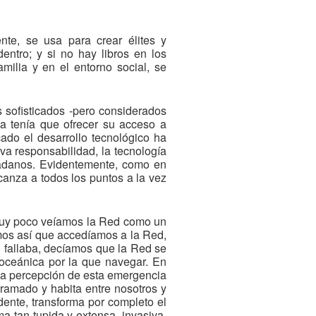
nte, se usa para crear élites y
dentro; y si no hay libros en los
amilia y en el entorno social, se
s sofisticados -pero considerados
la tenía que ofrecer su acceso a
ado el desarrollo tecnológico ha
va responsabilidad, la tecnología
dadanos. Evidentemente, como en
lcanza a todos los puntos a la vez
 muy poco veíamos la Red como un
amos así que accedíamos a la Red,
 fallaba, decíamos que la Red se
oceánica por la que navegar. En
 la percepción de esta emergencia
erramado y habita entre nosotros y
dente, transforma por completo el
a tan tupida y extensa, invasiva,