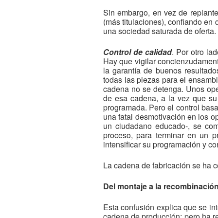
Sin embargo, en vez de replantea
(más titulaciones), confiando en
una sociedad saturada de oferta. 
Control de calidad
. Por otro la
Hay que vigilar concienzudament
la garantía de buenos resultado
todas las piezas para el ensambl
cadena no se detenga. Unos oper
de esa cadena, a la vez que su
programada. Pero el control basa
una fatal desmotivación en los op
un ciudadano educado-, se comp
proceso, para terminar en un p
intensificar su programación y con
La cadena de fabricación se ha c
Del montaje a la recombinación
Esta confusión explica que se in
cadena de producción; pero ha r