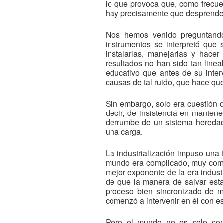
lo que provoca que, como frecue
hay precisamente que desprende
Nos hemos venido preguntando
instrumentos se interpretó que 
instalarlas, manejarlas y hace
resultados no han sido tan line
educativo que antes de su inter
causas de tal ruido, que hace qu
Sin embargo, solo era cuestión 
decir, de insistencia en mantene
derrumbe de un sistema heredado
una carga.
La industrialización impuso una 
mundo era complicado, muy compli
mejor exponente de la era indust
de que la manera de salvar esta 
proceso bien sincronizado de m
comenzó a intervenir en él con est
Pero el mundo no es solo comp