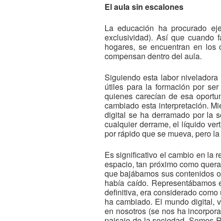
El aula sin escalones
La educación ha procurado ejer
exclusividad). Así que cuando fa
hogares, se encuentran en los ce
compensan dentro del aula.
Siguiendo esta labor niveladora 
útiles para la formación por se
quienes carecían de esa oportun
cambiado esta interpretación. Mi
digital se ha derramado por la
cualquier derrame, el líquido ver
por rápido que se mueva, pero la
Es significativo el cambio en l
espacio, tan próximo como queram
que bajábamos sus contenidos o 
había caído. Representábamos e
definitiva, era considerado como
ha cambiado. El mundo digital, vi
en nosotros (se nos ha incorpora
paisaje de la sociedad. Somos Re