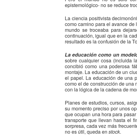
epistemológico- no se reduce tro
La ciencia positivista decimonón
como camino para el avance de la
mundo se troceaba para dejars
continuación, igual que en la cad
resultado es la confusión de la T
La educación como un modelo
sobre cualquier cosa (incluida
concibió como una poderosa fáb
montaje. La educación de un ciu
el papel. La educación de una p
como el de construcción de una má
con la lógica de la cadena de mo
Planes de estudios, cursos, asig
su momento preciso por unos oper
que ocupan una hora para pasar (sa
transporte que llevan hasta el f
sorpresa, cada vez más frecuente
no es útil, queda en
stock
.