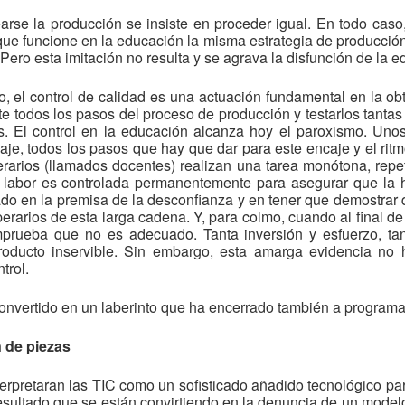
rse la producción se insiste en proceder igual. En todo caso,
 que funcione en la educación la misma estrategia de producc
Pero esta imitación no resulta y se agrava la disfunción de la e
do, el control de calidad es una actuación fundamental en la ob
e todos los pasos del proceso de producción y testarlos tanta
s. El control en la educación alcanza hoy el paroxismo. Uno
aje, todos los pasos que hay que dar para este encaje y el rit
arios (llamados docentes) realizan una tarea monótona, repeti
 labor es controlada permanentemente para asegurar que la 
do en la premisa de la desconfianza y en tener que demostrar
erarios de esta larga cadena. Y, para colmo, cuando al final de 
rueba que no es adecuado. Tanta inversión y esfuerzo, tant
roducto inservible. Sin embargo, esta amarga evidencia no h
trol.
onvertido en un laberinto que ha encerrado también a programad
 de piezas
terpretaran las TIC como un sofisticado añadido tecnológico par
esultado que se están convirtiendo en la denuncia de un model