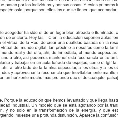
ue pasan por los individuos y por sus cosas. Y estos primeros 
espejémosla, porque son ellos los que se tienen que acomodar, 
 acogedor ha sido el de un lugar bien aireado e iluminado, c
ión de encierro. Hoy las TIC en la educación suponen aulas f
con el virtual de la Red, de crear una dualidad basada en la r
l virtual del mundo digital, tan próximo a nosotros como la lá
 mundo real y del otro, ahí, de inmediato, el mundo especular.
uno a otro, así podemos mantener esta resonancia entre amb
arse y trabajar en un aula forrada de espejos, cómo dirigir la
ahí, al otro lado de la lámina especular, a los otros y a los o
dos y aprovechar la resonancia que inevitablemente mantien
con un horizonte mucho más profundo que el de cualquier paisaj
e. Porque la educación que hemos levantado y que llega hast
edad industrial. Un modelo que se está agotando por la trans
ón, y no solo en la transformación de la energía, y que es
giendo, muestre una profunda disfunción. Aparece la confusión