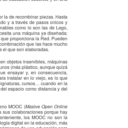
or la de recombinar piezas. Hasta
do y a través de pasos únicos y
inables como lo son las de Lego,
ecesita una máquina ya diseñada;
es que proporciona la Red. Pueden
e combinación que las hace mucho
a el que son elaboradas.
yen objetos inservibles, máquinas
 unos (más plástico, aunque quizá
que ensayar y, en consecuencia,
a instalar en lo viejo, es lo que
signaturas, cursos… cuando en la
del espacio como distancia y del
ómeno MOOC (
Masive Open Online
as sus colaboraciones porque hay
identemente, los MOOC no son la
logía digital en la educación, más