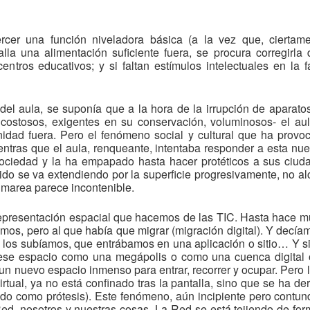
cer una función niveladora básica (a la vez que, ciertame
lla una alimentación suficiente fuera, se procura corregirla 
ntros educativos; y si faltan estímulos intelectuales en la f
del aula, se suponía que a la hora de la irrupción de aparato
r costosos, exigentes en su conservación, voluminosos- el au
idad fuera. Pero el fenómeno social y cultural que ha provoc
entras que el aula, renqueante, intentaba responder a esta nue
 sociedad y la ha empapado hasta hacer protéticos a sus ciu
tido se va extendiendo por la superficie progresivamente, no a
 marea parece incontenible.
a representación espacial que hacemos de las TIC. Hasta hace
os, pero al que había que migrar (migración digital). Y decí
los subíamos, que entrábamos en una aplicación o sitio… Y si
se espacio como una megápolis o como una cuenca digital 
 un nuevo espacio inmenso para entrar, recorrer y ocupar. Pero
rtual, ya no está confinado tras la pantalla, sino que se ha d
do como prótesis). Este fenómeno, aún incipiente pero contun
d, nosotros y nuestras cosas. La Red se está tejiendo de form