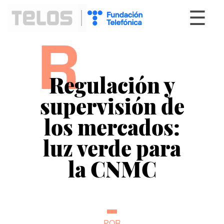
☰
R
Regulación y
supervisión de
los mercados:
luz verde para
la CNMC
POR