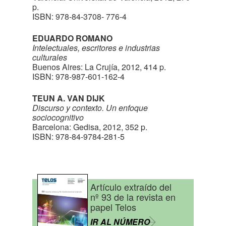
p.
ISBN: 978-84-3708- 776-4
EDUARDO ROMANO
Intelectuales, escritores e industrias
culturales
Buenos Aires: La Crujía, 2012, 414 p.
ISBN: 978-987-601-162-4
TEUN A. VAN DIJK
Discurso y contexto. Un enfoque
sociocognitivo
Barcelona: Gedisa, 2012, 352 p.
ISBN: 978-84-9784-281-5
Artículo extraído del
nº 93 de la revista en
papel Telos
IR AL NÚMERO