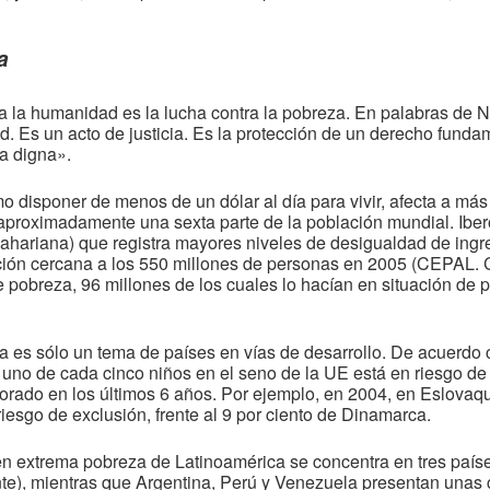
a
ta la humanidad es la lucha contra la pobreza. En palabras de 
d. Es un acto de justicia. Es la protección de un derecho funda
da digna».
o disponer de menos de un dólar al día para vivir, afecta a más
, aproximadamente una sexta parte de la población mundial. Ibe
bsahariana) que registra mayores niveles de desigualdad de in
ción cercana a los 550 millones de personas en 2005 (CEPAL.
e pobreza, 96 millones de los cuales lo hacían en situación de
 es sólo un tema de países en vías de desarrollo. De acuerdo 
l, uno de cada cinco niños en el seno de la UE está en riesgo de
rado en los últimos 6 años. Por ejemplo, en 2004, en Eslovaquia
esgo de exclusión, frente al 9 por ciento de Dinamarca.
en extrema pobreza de Latinoamérica se concentra en tres paíse
te), mientras que Argentina, Perú y Venezuela presentan unas cifr