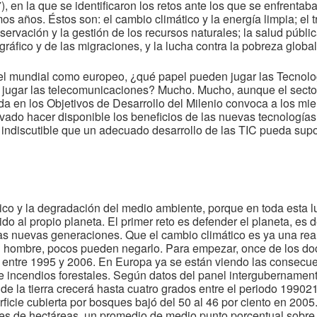
en la que se identificaron los retos ante los que se enfrentaba
mos años. Éstos son: el cambio climático y la energía limpia; el
servación y la gestión de los recursos naturales; la salud pública
fico y de las migraciones, y la lucha contra la pobreza global
ivel mundial como europeo, ¿qué papel pueden jugar las Tecnolog
ugar las telecomunicaciones? Mucho. Mucho, aunque el secto
uida en los Objetivos de Desarrollo del Milenio convoca a los m
ivado hacer disponible los beneficios de las nuevas tecnología
 indiscutible que un adecuado desarrollo de las TIC pueda sup
o y la degradación del medio ambiente, porque en toda esta lu
 al propio planeta. El primer reto es defender el planeta, es de
 las nuevas generaciones. Que el cambio climático es ya una rea
el hombre, pocos pueden negarlo. Para empezar, once de los d
 entre 1995 y 2006. En Europa ya se están viendo las consecue
e incendios forestales. Según datos del panel intergubernamen
e la tierra crecerá hasta cuatro grados entre el periodo 19902
rficie cubierta por bosques bajó del 50 al 46 por ciento en 2005
nes de hectáreas, un promedio de medio punto porcentual sobre l