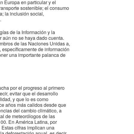
n Europa en particular y el
 transporte sostenible; el consumo
; la inclusión social,
.
ías de la Información y la
r aún no se haya dado cuenta.
iembros de las Naciones Unidas a,
s, específicamente de información
oner una importante palanca de
cha por el progreso al primero
cir, evitar que el desarrollo
lidad, y que lo es como
oce años más calidos desde que
ncias del cambio climático, a
tal de meteorólogos de las
100. En América Latina, por
. Estas cifras implican una
a deforestación anual, es decir,