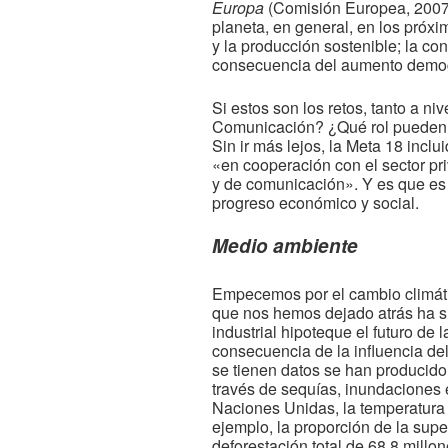
Europa
(Comisión Europea, 2007), 
planeta, en general, en los próxi
y la producción sostenible; la con
consecuencia del aumento demográ
Si estos son los retos, tanto a n
Comunicación? ¿Qué rol pueden j
Sin ir más lejos, la Meta 18 incl
«en cooperación con el sector pr
y de comunicación». Y es que es
progreso económico y social.
Medio ambiente
Empecemos por el cambio climátic
que nos hemos dejado atrás ha sido
industrial hipoteque el futuro de
consecuencia de la influencia d
se tienen datos se han producido
través de sequías, inundaciones 
Naciones Unidas, la temperatura d
ejemplo, la proporción de la supe
deforestación total de 68,8 millo