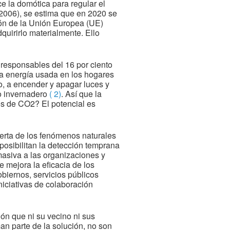
e la domótica para regular el
06), se estima que en 2020 se
ción de la Unión Europea (UE)
quirirlo materialmente. Ello
 responsables del 16 por ciento
la energía usada en los hogares
nto, a encender y apagar luces y
to invernadero
( 2)
. Así que la
es de CO2? El potencial es
lerta de los fenómenos naturales
 posibilitan la detección temprana
masiva a las organizaciones y
e mejora la eficacia de los
obiernos, servicios públicos
niciativas de colaboración
ón que ni su vecino ni sus
an parte de la solución, no son