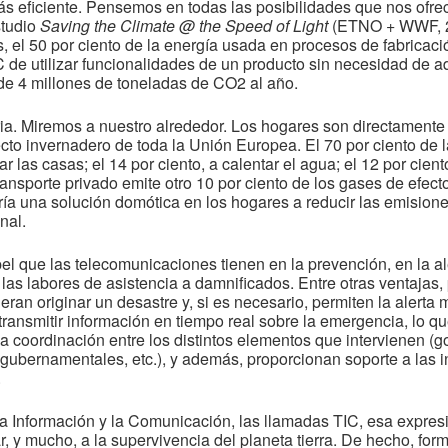
s eficiente. Pensemos en todas las posibilidades que nos ofrec
studio
Saving the Climate @ the Speed of Light
(ETNO + WWF, 20
s, el 50 por ciento de la energía usada en procesos de fabrica
IC de utilizar funcionalidades de un producto sin necesidad de ad
e 4 millones de toneladas de CO2 al año.
ia. Miremos a nuestro alrededor. Los hogares son directamente
cto invernadero de toda la Unión Europea. El 70 por ciento de 
ar las casas; el 14 por ciento, a calentar el agua; el 12 por cie
 transporte privado emite otro 10 por ciento de los gases de efec
ría una solución domótica en los hogares a reducir las emision
nal.
pel que las telecomunicaciones tienen en la prevención, en la a
las labores de asistencia a damnificados. Entre otras ventajas,
an originar un desastre y, si es necesario, permiten la alerta 
ransmitir información en tiempo real sobre la emergencia, lo qu
la coordinación entre los distintos elementos que intervienen (g
gubernamentales, etc.), y además, proporcionan soporte a las i
.
a Información y la Comunicación, las llamadas TIC, esa expresi
 y mucho, a la supervivencia del planeta tierra. De hecho, form