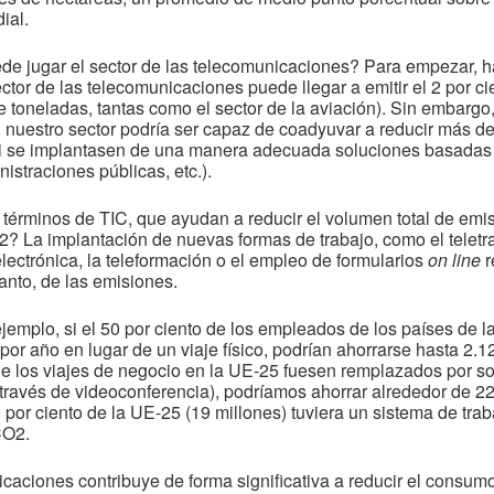
ial.
uede jugar el sector de las telecomunicaciones? Para empezar, 
ctor de las telecomunicaciones puede llegar a emitir el 2 por ci
 toneladas, tantas como el sector de la aviación). Sin embargo,
nuestro sector podría ser capaz de coadyuvar a reducir más de
i se implantasen de una manera adecuada soluciones basadas
istraciones públicas, etc.).
términos de TIC, que ayudan a reducir el volumen total de emi
2? La implantación de nuevas formas de trabajo, como el teletra
electrónica, la teleformación o el empleo de formularios
on line
r
tanto, de las emisiones.
emplo, si el 50 por ciento de los empleados de los países de l
por año en lugar de un viaje físico, podrían ahorrarse hasta 2.
o de los viajes de negocio en la UE-25 fuesen remplazados por s
través de videoconferencia), podríamos ahorrar alrededor de 2
por ciento de la UE-25 (19 millones) tuviera un sistema de traba
CO2.
caciones contribuye de forma significativa a reducir el consum