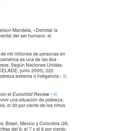
Nelson Mandela, «Derrotar la
mental del ser humano: el
 de mil millones de personas en
roamérica es una de las dos
gresos. Según Naciones Unidas,
 CELADE, junio 2005), 222
 pobreza extrema o indigencia
( 3)
con el
Eurochild Review
( 4)
 vivir una situación de pobreza;
, el 30 por ciento de los niños
s: Brasil, México y Colombia (26,
as del 9, el 7 y el 6 por ciento,