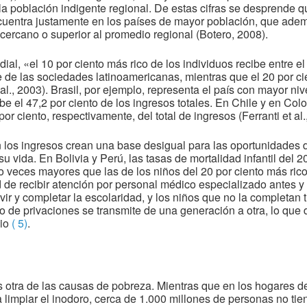
 la población indigente regional. De estas cifras se desprende
cuentra justamente en los países de mayor población, que ade
 cercano o superior al promedio regional (Botero, 2008).
l, «el 10 por ciento más rico de los individuos recibe entre el 
e de las sociedades latinoamericanas, mientras que el 20 por ci
et al., 2003). Brasil, por ejemplo, representa el país con mayor n
be el 47,2 por ciento de los ingresos totales. En Chile y en Colo
por ciento, respectivamente, del total de ingresos (Ferranti et al.
en los ingresos crean una base desigual para las oportunidades
su vida. En Bolivia y Perú, las tasas de mortalidad infantil del 
co veces mayores que las de los niños del 20 por ciento más ri
de recibir atención por personal médico especializado antes y d
ir y completar la escolaridad, y los niños que no la completan
lo de privaciones se transmite de una generación a otra, lo que d
nio
( 5)
.
s otra de las causas de pobreza. Mientras que en los hogares 
ra limpiar el inodoro, cerca de 1.000 millones de personas no tie