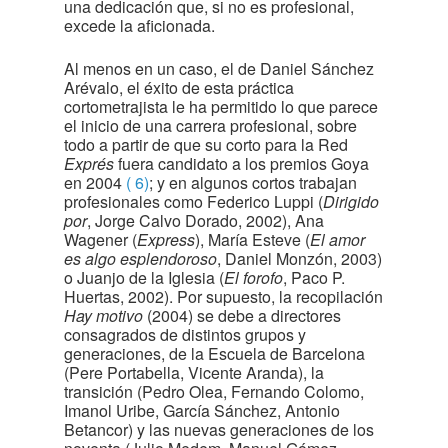
una dedicación que, si no es profesional,
excede la aficionada.
Al menos en un caso, el de Daniel Sánchez
Arévalo, el éxito de esta práctica
cortometrajista le ha permitido lo que parece
el inicio de una carrera profesional, sobre
todo a partir de que su corto para la Red
Exprés
fuera candidato a los premios Goya
en 2004
( 6)
; y en algunos cortos trabajan
profesionales como Federico Luppi (
Dirigido
por
, Jorge Calvo Dorado, 2002), Ana
Wagener (
Express
), María Esteve (
El amor
es algo esplendoroso
, Daniel Monzón, 2003)
o Juanjo de la Iglesia (
El forofo
, Paco P.
Huertas, 2002). Por supuesto, la recopilación
Hay motivo
(2004) se debe a directores
consagrados de distintos grupos y
generaciones, de la Escuela de Barcelona
(Pere Portabella, Vicente Aranda), la
transición (Pedro Olea, Fernando Colomo,
Imanol Uribe, García Sánchez, Antonio
Betancor) y las nuevas generaciones de los