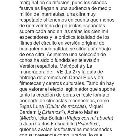
marginal en su difusión, pues los citados
festivales llegan a una audiencia de medio
millón de internautas, una cifra muy
respetable si tenemos en cuenta que menos
de una veintena de películas españolas
supera cada año en las salas los cien mil
espectadores y la práctica totalidad de los
filmes del circuito en versión original de
cualquier nacionalidad se sitúa por debajo
de esa cifra. Asimismo una selección de
cortos ha sido difundida en televisión
Versión española, Metrópolis y La
mandrágora de TVE (La 2) y la gala de
entrega de premios en Canal Plus y en
filmotecas y centros culturales. También hay
que valorar el efecto legitimador que supone
tanto la creación de obras en este formato
por parte de cineastas reconocidos, como
Bigas Luna (
Collar de moscas
), Miguel
Bardem (
¿Estamos?
), Achero Mañas
(
Miedo
), Icíar Bollaín (
Viajes con mi abuela
)
o Juan Carlos Fresnadillo (
Psicotaxi
),
quienes avalan los festivales mencionados
con su presencia como jurados, lo que