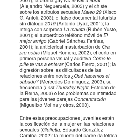
2001); la broma gay
No te vas a librar
(Alejandro Negueruela, 2003) y el chiste
sobre los atributos sexuales
Mateo 29
(Xisco
G. Antolí, 2003); el falso documental futurista
sin diálogo
2019
(Antonio Dyaz, 2001); la
intriga con sorpresa
La maleta
(Rubén Yuste,
2001); el autoerótico teléfono móvil de
El
mejor amigo
(Gabriel Sánchez Fariñas,
2001); la anticlerical masturbación de
Ora
pro nobis
(Miguel Romera, 2002); el corto en
primera persona visual y auditiva
Como te
pille te vas a enterar
(Carlos Fierro, 2001); la
digresión sobre las dificultades de las
relaciones entre novios
¿Qué hacemos el
sábado?
(Mercedes Domínguez, 2003), su
frecuencia (
Last Thursday Night
, Esteban de
la Reina, 2003) o los problemas de intimidad
para las jóvenes parejas
Concentración
(Migueltxo Molina y otros, 2003).
Entre estas preocupaciones juveniles están
la cosificación de la mujer en las relaciones
sexuales (
Giulietta
, Eduardo González
Camiña, 2002); la muerte del padre (la tétrica