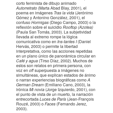
corto feminista de dibujo animado
Autorretrato
(Marta Abad Blay, 2001), el
poema en imágenes
Tras la vida
(Jerónimo
Gómez y Antonino González, 2001), el
confuso
Hormigas
(Diego Campo, 2003) o la
reflexión sobre el suicidio
Rooftop
(Azotea)
(Paula San Tomás, 2003). La subjetividad
llevada al extremo rompe la lógica
comunicativa como en
Ins-tantes I
(Daniel
Hervás, 2003) o permite la libertad
interpretativa, como las acciones repetidas
en un plano único de panorámica circular en
Café y agua
(Tirso Díaz, 2002). Muchos de
estos son relatos en primera persona, con
voz en
off
superpuesta a imágenes no
simultáneas, que explican estados de ánimo
o narran experiencias biográficas como
A
German Dream
(Emiliano Cano, 2003), la
irónica
Mi novia
(Jorge Izquierdo, 2001), con
el punto de vista de un muerto, la narración
entrecortada
Luces de París
(Jean-François
Rouzé, 2003) o
Faces
(Fernando Jerez,
2003).