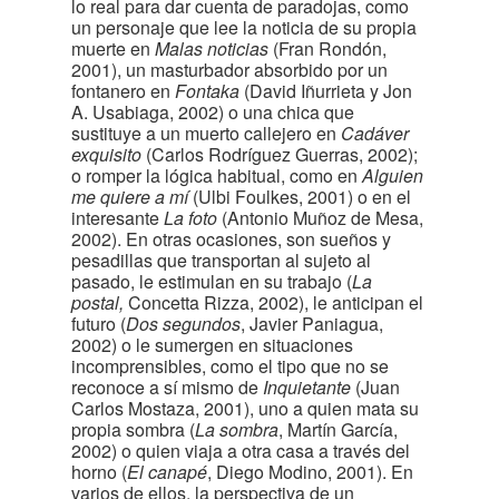
lo real para dar cuenta de paradojas, como
un personaje que lee la noticia de su propia
muerte en
Malas noticias
(Fran Rondón,
2001), un masturbador absorbido por un
fontanero en
Fontaka
(David Iñurrieta y Jon
A. Usabiaga, 2002) o una chica que
sustituye a un muerto callejero en
Cadáver
exquisito
(Carlos Rodríguez Guerras, 2002);
o romper la lógica habitual, como en
Alguien
me quiere a mí
(Ulbi Foulkes, 2001) o en el
interesante
La foto
(Antonio Muñoz de Mesa,
2002). En otras ocasiones, son sueños y
pesadillas que transportan al sujeto al
pasado, le estimulan en su trabajo (
La
postal,
Concetta Rizza, 2002), le anticipan el
futuro (
Dos segundos
, Javier Paniagua,
2002) o le sumergen en situaciones
incomprensibles, como el tipo que no se
reconoce a sí mismo de
Inquietante
(Juan
Carlos Mostaza, 2001), uno a quien mata su
propia sombra (
La sombra
, Martín García,
2002) o quien viaja a otra casa a través del
horno (
El canapé
, Diego Modino, 2001). En
varios de ellos, la perspectiva de un