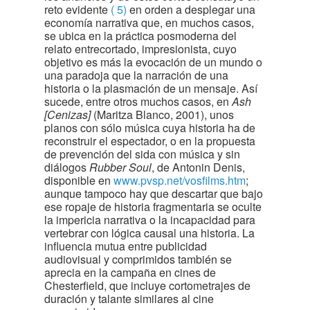
reto evidente
( 5)
en orden a desplegar una
economía narrativa que, en muchos casos,
se ubica en la práctica posmoderna del
relato entrecortado, impresionista, cuyo
objetivo es más la evocación de un mundo o
una paradoja que la narración de una
historia o la plasmación de un mensaje. Así
sucede, entre otros muchos casos, en
Ash
[Cenizas]
(Maritza Blanco, 2001), unos
planos con sólo música cuya historia ha de
reconstruir el espectador, o en la propuesta
de prevención del sida con música y sin
diálogos
Rubber Soul
, de Antonin Denis,
disponible en
www.pvsp.net/vosfilms.htm
;
aunque tampoco hay que descartar que bajo
ese ropaje de historia fragmentaria se oculte
la impericia narrativa o la incapacidad para
vertebrar con lógica causal una historia. La
influencia mutua entre publicidad
audiovisual y comprimidos también se
aprecia en la campaña en cines de
Chesterfield, que incluye cortometrajes de
duración y talante similares al cine