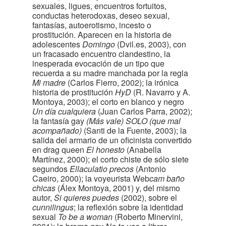
sexuales, ligues, encuentros fortuitos,
conductas heterodoxas, deseo sexual,
fantasías, autoerotismo, incesto o
prostitución. Aparecen en la historia de
adolescentes
Domingo
(Dvil.es, 2003), con
un fracasado encuentro clandestino, la
inesperada evocación de un tipo que
recuerda a su madre manchada por la regla
Mi madre
(Carlos Fierro, 2002); la irónica
historia de prostitución
HyD
(R. Navarro y A.
Montoya, 2003); el corto en blanco y negro
Un día cualquiera
(Juan Carlos Parra, 2002);
la fantasía gay
(Más vale) SOLO (que mal
acompañado)
(Santi de la Fuente, 2003); la
salida del armario de un oficinista convertido
en drag queen
El honesto
(Anabella
Martínez, 2000); el corto chiste de sólo siete
segundos
Ellaculatio precos
(Antonio
Caeiro, 2000); la voyeurista Web
cam baño
chicas
(Álex Montoya, 2001) y, del mismo
autor,
Si quieres puedes
(2002), sobre el
cunnilingus
; la reflexión sobre la identidad
sexual
To be a woman
(Roberto Minervini,