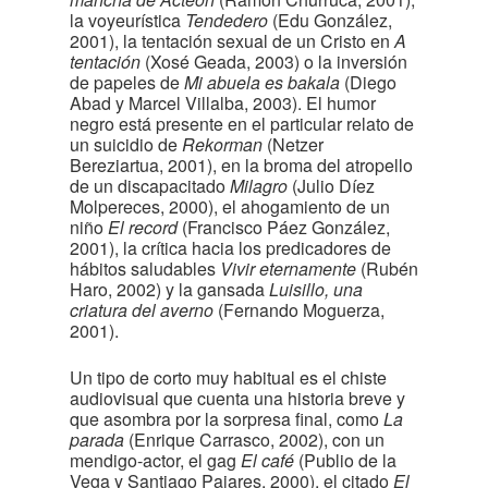
la voyeurística
Tendedero
(Edu González,
2001), la tentación sexual de un Cristo en
A
tentación
(Xosé Geada, 2003) o la inversión
de papeles de
Mi abuela es bakala
(Diego
Abad y Marcel Villalba, 2003). El humor
negro está presente en el particular relato de
un suicidio de
Rekorman
(Netzer
Bereziartua, 2001), en la broma del atropello
de un discapacitado
Milagro
(Julio Díez
Molpereces, 2000), el ahogamiento de un
niño
El record
(Francisco Páez González,
2001), la crítica hacia los predicadores de
hábitos saludables
Vivir eternamente
(Rubén
Haro, 2002) y la gansada
Luisillo, una
criatura del averno
(Fernando Moguerza,
2001).
Un tipo de corto muy habitual es el chiste
audiovisual que cuenta una historia breve y
que asombra por la sorpresa final, como
La
parada
(Enrique Carrasco, 2002), con un
mendigo-actor, el gag
El café
(Publio de la
Vega y Santiago Pajares, 2000), el citado
El