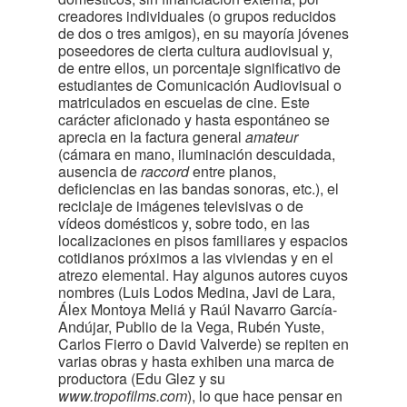
creadores individuales (o grupos reducidos
de dos o tres amigos), en su mayoría jóvenes
poseedores de cierta cultura audiovisual y,
de entre ellos, un porcentaje significativo de
estudiantes de Comunicación Audiovisual o
matriculados en escuelas de cine. Este
carácter aficionado y hasta espontáneo se
aprecia en la factura general
amateur
(cámara en mano, iluminación descuidada,
ausencia de
raccord
entre planos,
deficiencias en las bandas sonoras, etc.), el
reciclaje de imágenes televisivas o de
vídeos domésticos y, sobre todo, en las
localizaciones en pisos familiares y espacios
cotidianos próximos a las viviendas y en el
atrezo elemental. Hay algunos autores cuyos
nombres (Luis Lodos Medina, Javi de Lara,
Álex Montoya Meliá y Raúl Navarro García-
Andújar, Publio de la Vega, Rubén Yuste,
Carlos Fierro o David Valverde) se repiten en
varias obras y hasta exhiben una marca de
productora (Edu Glez y su
www.tropofilms.com
), lo que hace pensar en