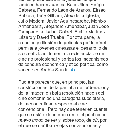
también hacen Juanma Bajo Ulloa, Sergio
Cabrera, Fernando León de Aranoa, Eliseo
Subiela, Terry Gilliam, Álex de la Iglesia,
Julio Medem, Javier Aguirresarobe, Montxo
Armendáriz, Alejandro Amenábar, Juan José
Campanella, Isabel Coixet, Emilio Martínez
Lázaro y David Trueba. Por otra parte, la
creación y difusión de películas por Internet
permite a jóvenes cineastas el desarrollo de
su creatividad, fomenta la existencia de un
cine no profesional y sortea los mecanismos
de censura económica y ético-política, como
sucede en Arabia Saudí
( 4)
.
Pudiera parecer que, en principio, las
constricciones de la pantalla del ordenador y
de la imagen en baja resolución hacen del
cine comprimido una categoría subsidiaria,
de menor entidad respecto al cine
convencional. Pero hay que tener en cuenta
que se está extendiendo entre el público un
nuevo modo de ver
y, sobre todo, de
oír
, por
el que se derriban viejas convenciones y