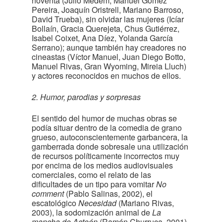
noventa (Julio Medem, Manuel Gómez
Pereira, Joaquín Oristrell, Mariano Barroso,
David Trueba), sin olvidar las mujeres (Icíar
Bollaín, Gracia Querejeta, Chus Gutiérrez,
Isabel Coixet, Ana Díez, Yolanda García
Serrano); aunque también hay creadores no
cineastas (Víctor Manuel, Juan Diego Botto,
Manuel Rivas, Gran Wyoming, Mireia Lluch)
y actores reconocidos en muchos de ellos.
2. Humor, parodias y sorpresas
El sentido del humor de muchas obras se
podía situar dentro de la comedia de grano
grueso, autoconscientemente garbancera, la
gamberrada donde sobresale una utilización
de recursos políticamente incorrectos muy
por encima de los medios audiovisuales
comerciales, como el relato de las
dificultades de un tipo para vomitar
No
comment
(Pablo Salinas, 2002), el
escatológico
Necesidad
(Mariano Rivas,
2003), la sodomización animal de
La
mancha de Acteón
(Ramón Churruca, 2001),