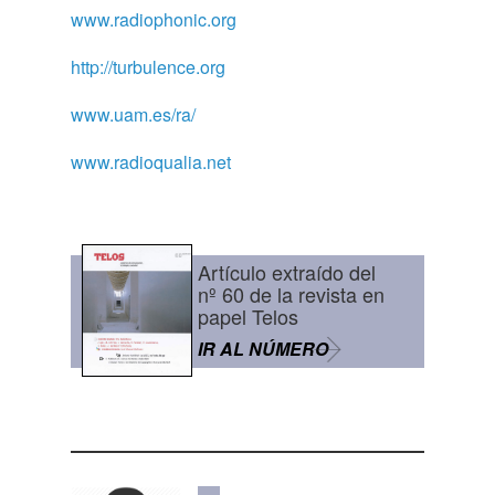
www.radiophonic.org
http://turbulence.org
www.uam.es/ra/
www.radioqualia.net
Artículo extraído del
nº 60 de la revista en
papel Telos
IR AL NÚMERO