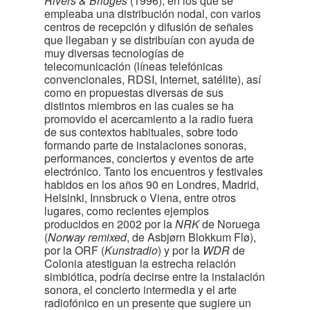
Rivers & Bridges
(1996), en los que se
empleaba una distribución nodal, con varios
centros de recepción y difusión de señales
que llegaban y se distribuían con ayuda de
muy diversas tecnologías de
telecomunicación (líneas telefónicas
convencionales, RDSI, Internet, satélite), así
como en propuestas diversas de sus
distintos miembros en las cuales se ha
promovido el acercamiento a la radio fuera
de sus contextos habituales, sobre todo
formando parte de instalaciones sonoras,
performances, conciertos y eventos de arte
electrónico. Tanto los encuentros y festivales
habidos en los años 90 en Londres, Madrid,
Helsinki, Innsbruck o Viena, entre otros
lugares, como recientes ejemplos
producidos en 2002 por la
NRK
de Noruega
(
Norway remixed
, de Asbjørn Blokkum Flø),
por la ORF (
Kunstradio
) y por la
WDR
de
Colonia atestiguan la estrecha relación
simbiótica, podría decirse entre la instalación
sonora, el concierto intermedia y el arte
radiofónico en un presente que sugiere un