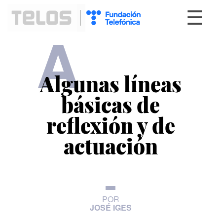
☰
A
Algunas líneas
básicas de
reflexión y de
actuación
POR
JOSÉ IGES