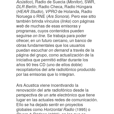
Acústico
), Radio de Suecia (
Monitor
), SWR,
DLR Berlín
, Radio Checa, Radio Húngara
(
HEAR Studio
),
VPRO
de Holanda, Radio
Noruega o RNE (
Ars Sonora
). Pero ese sitio
también brinda vínculos (
links
) con páginas
web
de muchas de esas emisoras y
programas, cuyos contenidos pueden
seguirse
on line
. Se trabaja para poder
ofrecer, en un futuro cercano, un banco de
obras fundamentales que los usuarios
puedan escuchar
on demand
a través de la
página del grupo, como actualización de la
iniciativa que permitió editar durante los
años 90 tres CD (uno de ellos doble)
recopilatorios del arte radiofónico producido
por las emisoras que lo integran.
Ars Acustica viene incentivando la
renovación del arte radiofónico desde la
perspectiva de un arte electrónico que tiene
lugar en las actuales redes de comunicación.
Ello se ha dejado sentir en proyectos
globales como
Horizontal Radio
(1995) o