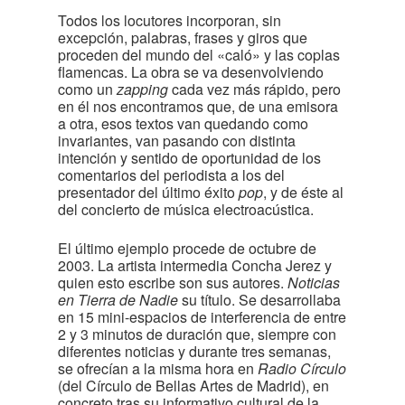
Todos los locutores incorporan, sin
excepción, palabras, frases y giros que
proceden del mundo del «caló» y las coplas
flamencas. La obra se va desenvolviendo
como un
zapping
cada vez más rápido, pero
en él nos encontramos que, de una emisora
a otra, esos textos van quedando como
invariantes, van pasando con distinta
intención y sentido de oportunidad de los
comentarios del periodista a los del
presentador del último éxito
pop
, y de éste al
del concierto de música electroacústica.
El último ejemplo procede de octubre de
2003. La artista intermedia Concha Jerez y
quien esto escribe son sus autores.
Noticias
en Tierra de Nadie
su título. Se desarrollaba
en 15 mini-espacios de interferencia de entre
2 y 3 minutos de duración que, siempre con
diferentes noticias y durante tres semanas,
se ofrecían a la misma hora en
Radio Círculo
(del Círculo de Bellas Artes de Madrid), en
concreto tras su informativo cultural de la