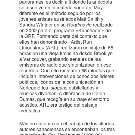
panoramas; es decir, allí donde la anécdota
se disuelve en la materia sonora». Muy
diferente es el método seguido por los
jóvenes artistas austriacos Matt Smith y
Sandra Wintner en su
Roadmovie
realizado
en 2002 para el programa «Kunstradio» de
la ORF. Formando parte del contexto que
ellos han denominado «Artist Run
Limousine» (ARL), realizaron un viaje de 65
horas en una vieja limusina desde Brooklyn
a Vancouver, grabando señales de las
emisoras de radio que sintonizaban en ese
recorrido. Con ello montaron 65 minutos que
incluían intervenciones de conocidos líderes
políticos, iconos de la comunicación en
Norteamérica,
slogans
publicitarios y
músicas diversas. A diferencia de Calon-
Dumas, que recogía en su viaje el entorno
acústico, ARL era testigo del paisaje
mediático.
Más en sintonía con el trabajo de los citados
autores canadienses se encontraban los tres
episodios de
Far-West News
(1998-99),